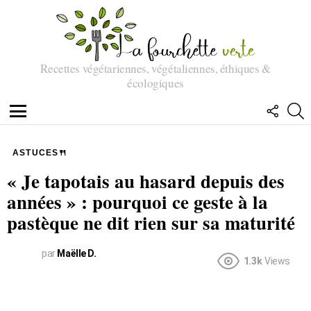
Recettes végétariennes, végétaliennes, éthiques &
écologiques
SUIVEZ
R
NOUS
Menu
ASTUCES🍴
« Je tapotais au hasard depuis des
années » : pourquoi ce geste à la
pastèque ne dit rien sur sa maturité
par
Maëlle D.
1.3k
Views