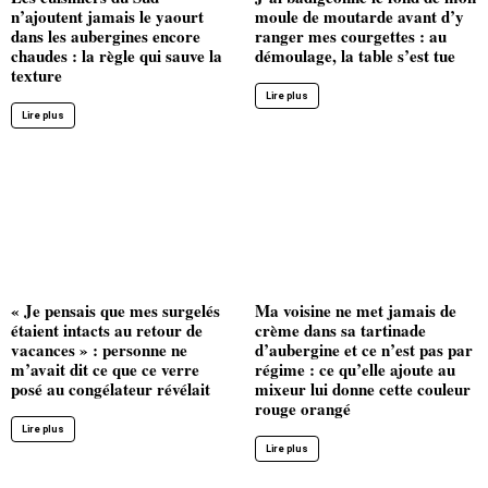
n’ajoutent jamais le yaourt
moule de moutarde avant d’y
dans les aubergines encore
ranger mes courgettes : au
chaudes : la règle qui sauve la
démoulage, la table s’est tue
texture
Lire plus
Lire plus
« Je pensais que mes surgelés
Ma voisine ne met jamais de
étaient intacts au retour de
crème dans sa tartinade
vacances » : personne ne
d’aubergine et ce n’est pas par
m’avait dit ce que ce verre
régime : ce qu’elle ajoute au
posé au congélateur révélait
mixeur lui donne cette couleur
rouge orangé
Lire plus
Lire plus