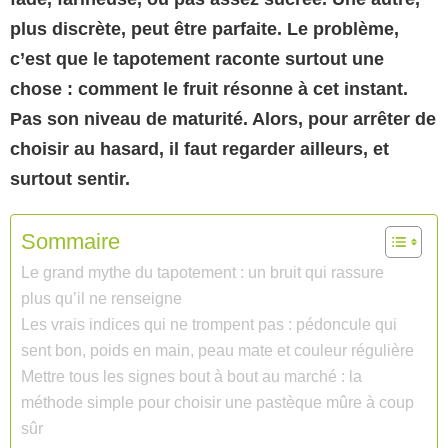
plus discrète, peut être parfaite. Le problème,
c’est que le tapotement raconte surtout une
chose : comment le fruit résonne à cet instant.
Pas son niveau de maturité. Alors, pour arrêter de
choisir au hasard, il faut regarder ailleurs, et
surtout sentir.
Sommaire
Le grand mythe du tapotement : un bruit qui rassure
plus qu’il ne renseigne
Les vrais indices qui ne trompent pas : pédoncule qui
sent bon, poids en main, peau mate et couleur régulière
Mettre tous les signes bout à bout au marché : la
méthode simple pour choisir une pastèque mûre à coup
sûr