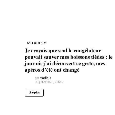
ASTUCES🍴
Je croyais que seul le congélateur
pouvait sauver mes boissons tièdes : le
jour où j’ai découvert ce geste, mes
apéros d’été ont changé
par
Maëlle D.
30 juillet 2026, 20h15
Lire plus