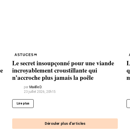
ASTUCES🍴
Le secret insoupçonné pour une viande
L
ce
incroyablement croustillante qui
q
n’accroche plus jamais la poêle
m
par
Maëlle D.
23 juillet 2026, 20h15
Lire plus
Dérouler plus d'articles