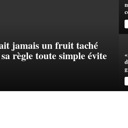
m
c
it jamais un fruit taché
 sa règle toute simple évite
«
d
g