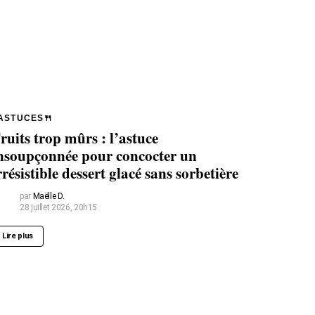
ASTUCES🍴
ruits trop mûrs : l’astuce
nsoupçonnée pour concocter un
rrésistible dessert glacé sans sorbetière
par
Maëlle D.
28 juillet 2026, 20h15
Lire plus