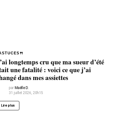
ASTUCES🍴
’ai longtemps cru que ma sueur d’été
tait une fatalité : voici ce que j’ai
hangé dans mes assiettes
par
Maëlle D.
31 juillet 2026, 20h15
Lire plus