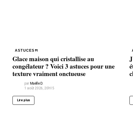
ASTUCES🍴
Glace maison qui cristallise au
J
congélateur ? Voici 3 astuces pour une
é
texture vraiment onctueuse
c
par
Maëlle D.
1 août 2026, 20h15
Lire plus