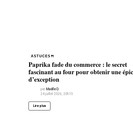
ASTUCES🍴
Paprika fade du commerce : le secret
fascinant au four pour obtenir une épi
d’exception
par
Maëlle D.
24 juillet 2026, 20h15
Lire plus