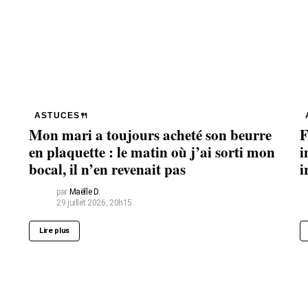
ASTUCES🍴
Mon mari a toujours acheté son beurre
F
en plaquette : le matin où j’ai sorti mon
i
bocal, il n’en revenait pas
i
par
Maëlle D.
29 juillet 2026, 20h15
Lire plus