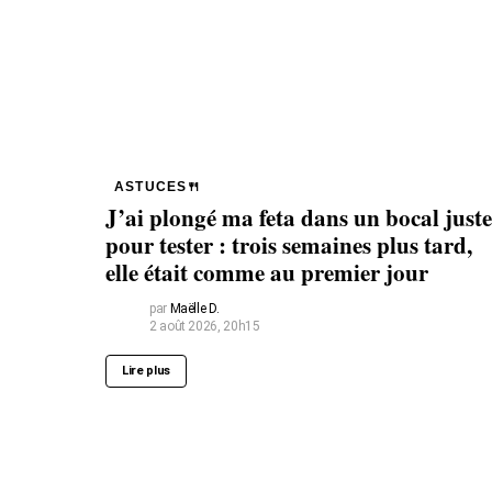
ASTUCES🍴
J’ai plongé ma feta dans un bocal juste
pour tester : trois semaines plus tard,
elle était comme au premier jour
par
Maëlle D.
2 août 2026, 20h15
Lire plus