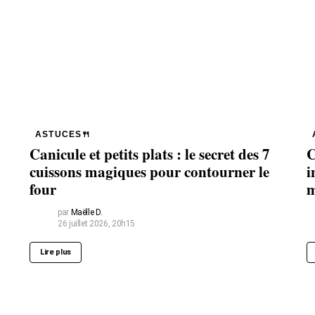
ASTUCES🍴
Canicule et petits plats : le secret des 7
C
cuissons magiques pour contourner le
i
four
m
par
Maëlle D.
26 juillet 2026, 20h15
Lire plus