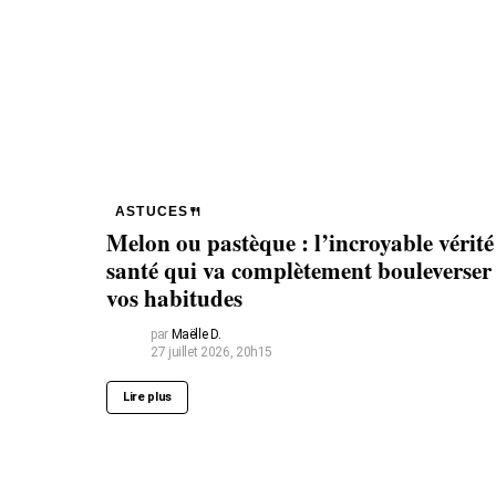
ASTUCES🍴
Melon ou pastèque : l’incroyable vérité
santé qui va complètement bouleverser
vos habitudes
par
Maëlle D.
27 juillet 2026, 20h15
Lire plus