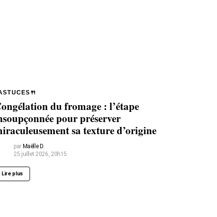
ASTUCES🍴
ongélation du fromage : l’étape
nsoupçonnée pour préserver
iraculeusement sa texture d’origine
par
Maëlle D.
25 juillet 2026, 20h15
Lire plus