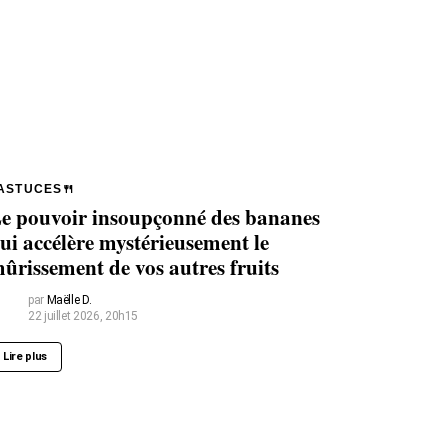
ASTUCES🍴
e pouvoir insoupçonné des bananes
ui accélère mystérieusement le
ûrissement de vos autres fruits
par
Maëlle D.
22 juillet 2026, 20h15
Lire plus