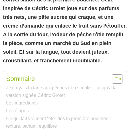
inspirée de Cédric Grolet joue sur des parfums
très nets, une pâte sucrée qui craque, et une
crème d’amande qui enlace le fruit sans l’étouffer.
À la sortie du four, l’odeur de pêche rôtie remplit
la pièce, comme un marché du Sud en plein
soleil. Et sur la langue, tout devient
juteux
,
croustillant
, et franchement inoubliable.
Sommaire
Je croyais la tarte aux pêches trop simple… jusqu’à la
version signée Cédric Grolet
Les ingrédients
Les étapes
Ce qui fait vraiment “été” dès la première bouchée :
texture, parfum, équilibre