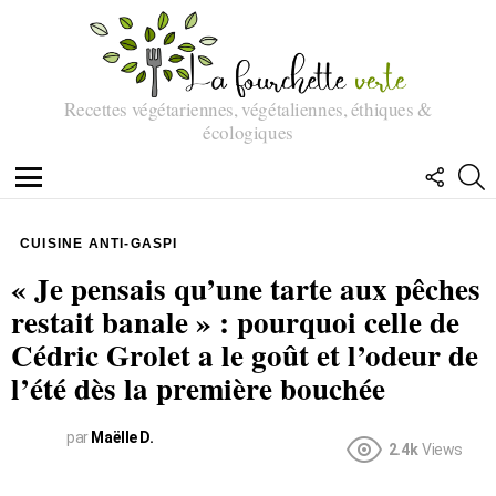
Recettes végétariennes, végétaliennes, éthiques &
écologiques
SUIVEZ
R
NOUS
Menu
CUISINE ANTI-GASPI
« Je pensais qu’une tarte aux pêches
restait banale » : pourquoi celle de
Cédric Grolet a le goût et l’odeur de
l’été dès la première bouchée
par
Maëlle D.
2.4k
Views