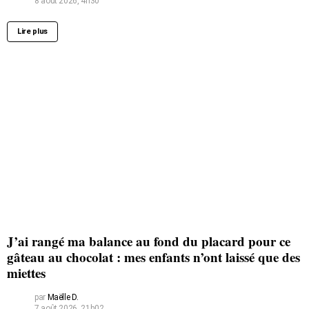
8 août 2026, 4h30
Lire plus
J’ai rangé ma balance au fond du placard pour ce
gâteau au chocolat : mes enfants n’ont laissé que des
miettes
par
Maëlle D.
7 août 2026, 21h02