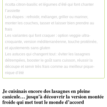
ricotta citron-basilic et légumes d’été qui font chanter
l’assiette
Les étapes : refroidir, mélanger, griller ou mariner,
monter les couches, tasser et laisser bien prendre au
frais
Les variantes qui font craquer : option veggie ultra-
croquante, version méditerranéenne, touche protéinée,
et ajustements sans gluten
Les astuces qui changent tout : éviter les lasagnes
détrempées, booster le goût sans cuisson, réussir la
découpe et servir très frais comme au meilleur pique-
nique d’été
Je cuisinais encore des lasagnes en pleine
canicule… jusqu’à découvrir la version montée
froide qui met tout le monde d’accord