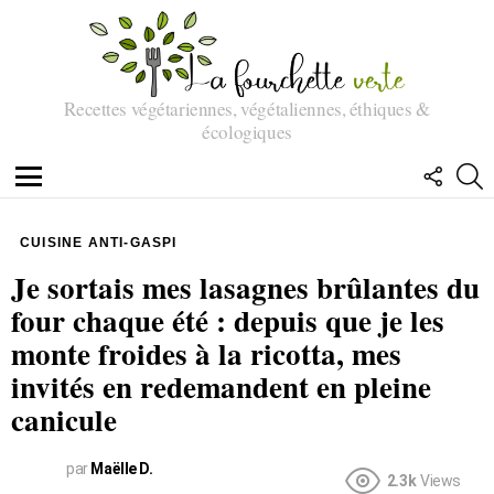
Recettes végétariennes, végétaliennes, éthiques &
écologiques
SUIVEZ
R
NOUS
Menu
CUISINE ANTI-GASPI
Je sortais mes lasagnes brûlantes du
four chaque été : depuis que je les
monte froides à la ricotta, mes
invités en redemandent en pleine
canicule
par
Maëlle D.
2.3k
Views