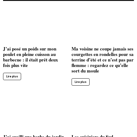
J’ai posé un poids sur mon
Ma voisine ne coupe jamais ses
poulet en pleine cuisson au
courgettes en rondelles pour sa
barbecue : il était prêt deux
terrine d’été et ce n’est pas par
fois plus vite
flemme : regardez ce qu’elle
sort du moule
Lire plus
Lire plus
J’ai cueilli une herbe du jardin
Les cuisiniers du Sud