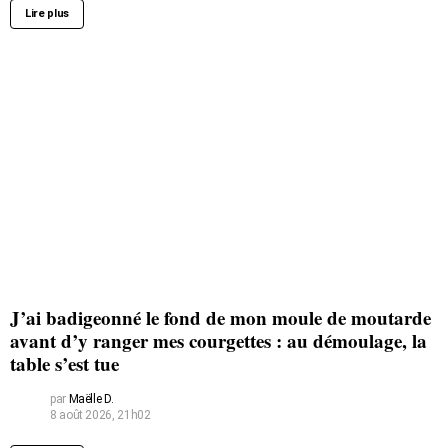
Lire plus
J’ai badigeonné le fond de mon moule de moutarde
avant d’y ranger mes courgettes : au démoulage, la
table s’est tue
par
Maëlle D.
8 août 2026, 21h02