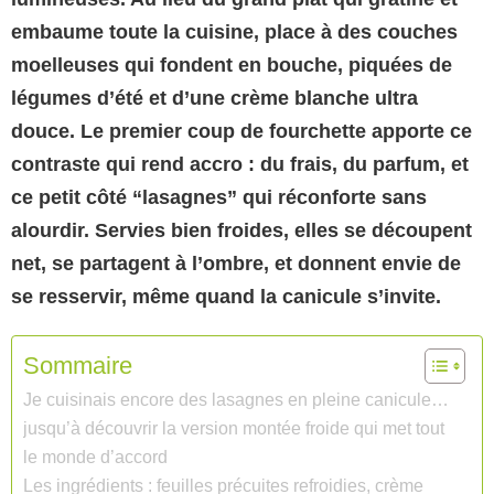
embaume toute la cuisine, place à des couches
moelleuses qui fondent en bouche, piquées de
légumes d’été et d’une crème blanche ultra
douce. Le premier coup de fourchette apporte ce
contraste qui rend accro : du frais, du parfum, et
ce petit côté “lasagnes” qui réconforte sans
alourdir. Servies bien froides, elles se découpent
net, se partagent à l’ombre, et donnent envie de
se resservir, même quand la canicule s’invite.
Sommaire
Je cuisinais encore des lasagnes en pleine canicule…
jusqu’à découvrir la version montée froide qui met tout
le monde d’accord
Les ingrédients : feuilles précuites refroidies, crème