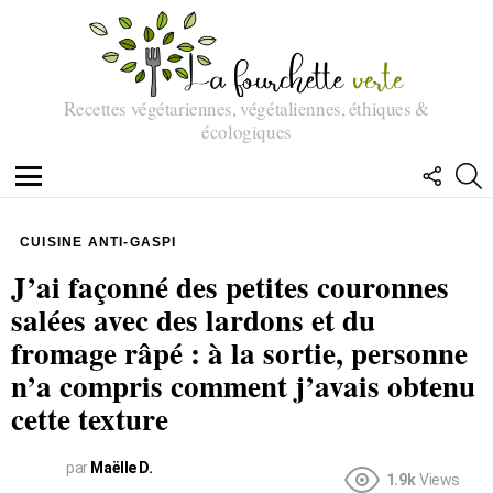
Recettes végétariennes, végétaliennes, éthiques &
écologiques
SUIVEZ
R
NOUS
Menu
CUISINE ANTI-GASPI
J’ai façonné des petites couronnes
salées avec des lardons et du
fromage râpé : à la sortie, personne
n’a compris comment j’avais obtenu
cette texture
par
Maëlle D.
1.9k
Views