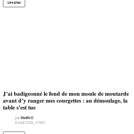
Lire plus
J’ai badigeonné le fond de mon moule de moutarde
avant d’y ranger mes courgettes : au démoulage, la
table s’est tue
par
Maëlle D.
8 août 2026, 21h02