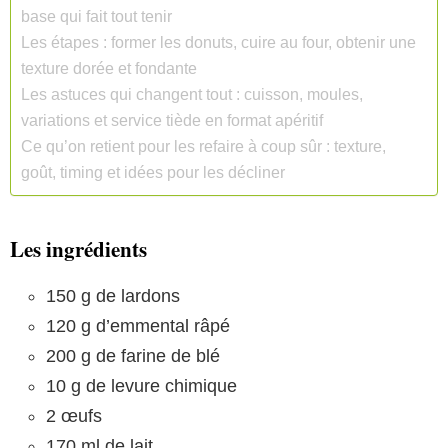
base qui fait tout tenir
Les étapes : former les donuts, cuire au four, obtenir une
texture dorée et fondante
Les astuces qui changent tout : cuisson, moules,
variations et service tiède en format apéritif
Ce qu’on retient pour les refaire à coup sûr : texture,
goût, timing et idées pour les décliner
Les ingrédients
150 g de lardons
120 g d’emmental râpé
200 g de farine de blé
10 g de levure chimique
2 œufs
170 ml de lait