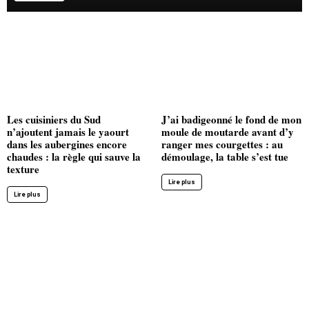
Les cuisiniers du Sud
J’ai badigeonné le fond de mon
n’ajoutent jamais le yaourt
moule de moutarde avant d’y
dans les aubergines encore
ranger mes courgettes : au
chaudes : la règle qui sauve la
démoulage, la table s’est tue
texture
Lire plus
Lire plus