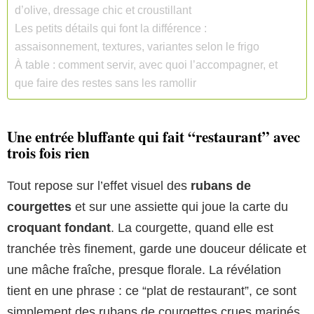
d’olive, dressage chic et croustillant
Les petits détails qui font la différence :
assaisonnement, textures, variantes selon le frigo
À table : comment servir, avec quoi l’accompagner, et
que faire des restes sans les ramollir
Une entrée bluffante qui fait “restaurant” avec
trois fois rien
Tout repose sur l’effet visuel des
rubans de
courgettes
et sur une assiette qui joue la carte du
croquant fondant
. La courgette, quand elle est
tranchée très finement, garde une douceur délicate et
une mâche fraîche, presque florale. La révélation
tient en une phrase : ce “plat de restaurant”, ce sont
simplement des rubans de courgettes crues marinés