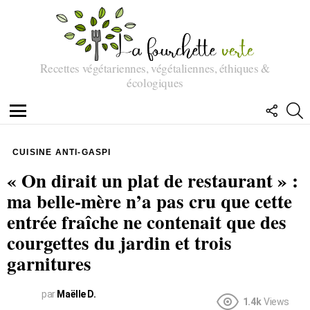
Recettes végétariennes, végétaliennes, éthiques &
écologiques
SUIVEZ
R
NOUS
Menu
CUISINE ANTI-GASPI
« On dirait un plat de restaurant » :
ma belle-mère n’a pas cru que cette
entrée fraîche ne contenait que des
courgettes du jardin et trois
garnitures
par
Maëlle D.
1.4k
Views