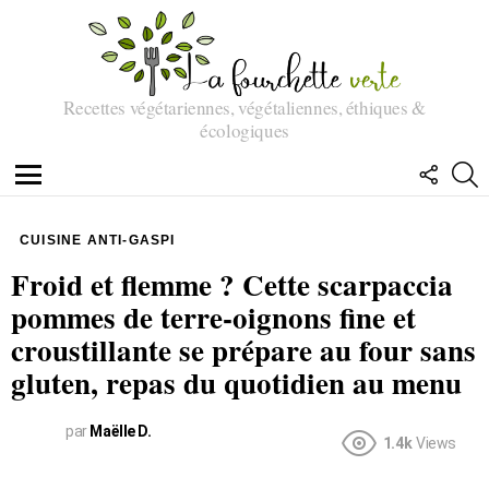
Recettes végétariennes, végétaliennes, éthiques &
écologiques
SUIVEZ
R
NOUS
Menu
CUISINE ANTI-GASPI
Froid et flemme ? Cette scarpaccia
pommes de terre-oignons fine et
croustillante se prépare au four sans
gluten, repas du quotidien au menu
par
Maëlle D.
1.4k
Views