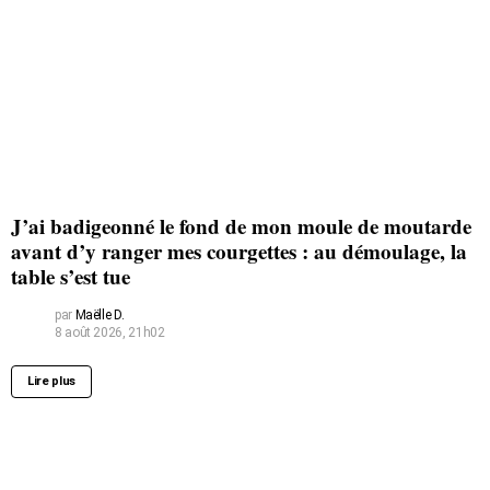
J’ai badigeonné le fond de mon moule de moutarde
avant d’y ranger mes courgettes : au démoulage, la
table s’est tue
par
Maëlle D.
8 août 2026, 21h02
Lire plus