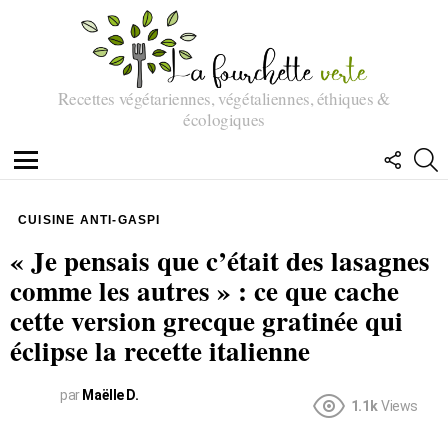
Recettes végétariennes, végétaliennes, éthiques &
écologiques
SUIVEZ
R
NOUS
Menu
CUISINE ANTI-GASPI
« Je pensais que c’était des lasagnes
comme les autres » : ce que cache
cette version grecque gratinée qui
éclipse la recette italienne
par
Maëlle D.
1.1k
Views