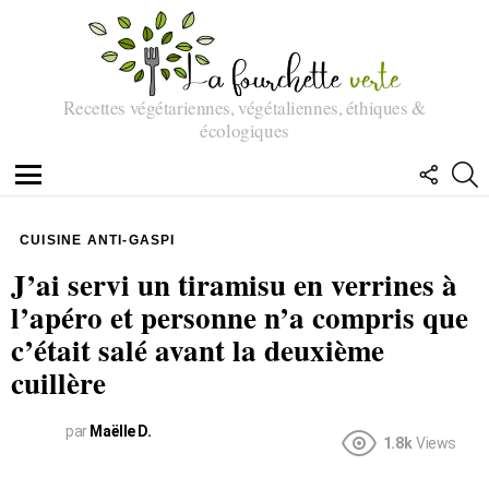
Recettes végétariennes, végétaliennes, éthiques &
écologiques
SUIVEZ
R
NOUS
Menu
CUISINE ANTI-GASPI
J’ai servi un tiramisu en verrines à
l’apéro et personne n’a compris que
c’était salé avant la deuxième
cuillère
par
Maëlle D.
1.8k
Views