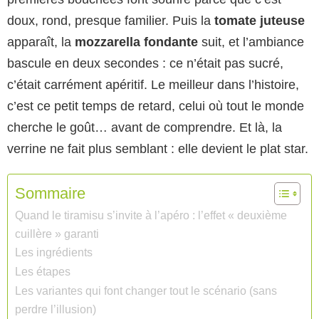
doux, rond, presque familier. Puis la
tomate juteuse
apparaît, la
mozzarella fondante
suit, et l’ambiance
bascule en deux secondes : ce n’était pas sucré,
c’était carrément apéritif. Le meilleur dans l’histoire,
c’est ce petit temps de retard, celui où tout le monde
cherche le goût… avant de comprendre. Et là, la
verrine ne fait plus semblant : elle devient le plat star.
Sommaire
Quand le tiramisu s’invite à l’apéro : l’effet « deuxième
cuillère » garanti
Les ingrédients
Les étapes
Les variantes qui font changer tout le scénario (sans
perdre l’illusion)