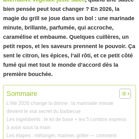
bien pensée peut tout changer ? En 2026, la
magie du grill se joue dans un bol : une marinade
minute, brillante, parfumée, qui accroche,
caramélise et embaume. Quelques cuillères, un
petit repos, et les saveurs prennent le pouvoir. Ça
sent le citron, les épices, l’ail rôti, et ce petit côté
fumé qui met tout le monde d’accord dès la
première bouchée.
Sommaire
L’été 2026 change la donne : la marinade minute
devient le vrai secret du barbecue
Les ingrédients : le kit de base + les 5 combos express
à avoir sous la main
Les étapes : mélanger, mariner, griller — comment