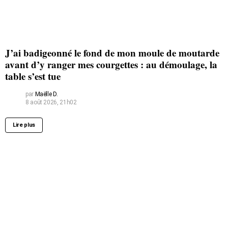
J’ai badigeonné le fond de mon moule de moutarde
avant d’y ranger mes courgettes : au démoulage, la
table s’est tue
par
Maëlle D.
8 août 2026, 21h02
Lire plus