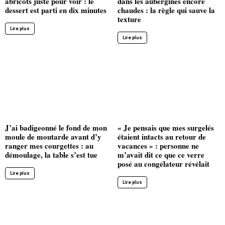
abricots juste pour voir : le
dans les aubergines encore
dessert est parti en dix minutes
chaudes : la règle qui sauve la
texture
Lire plus
Lire plus
J’ai badigeonné le fond de mon
« Je pensais que mes surgelés
moule de moutarde avant d’y
étaient intacts au retour de
ranger mes courgettes : au
vacances » : personne ne
démoulage, la table s’est tue
m’avait dit ce que ce verre
posé au congélateur révélait
Lire plus
Lire plus