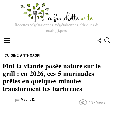
Recettes végétariennes, végétaliennes, éthiques &
écologiques
SUIVEZ
R
NOUS
Menu
CUISINE ANTI-GASPI
Fini la viande posée nature sur le
grill : en 2026, ces 5 marinades
prêtes en quelques minutes
transforment les barbecues
par
Maëlle D.
1.3k
Views