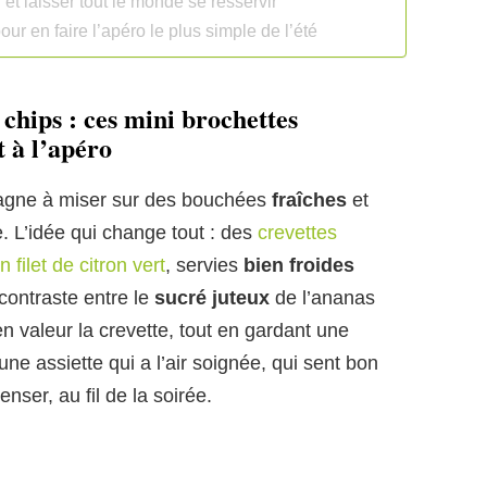
 et laisser tout le monde se resservir
our en faire l’apéro le plus simple de l’été
chips : ces mini brochettes
t à l’apéro
f gagne à miser sur des bouchées
fraîches
et
e. L’idée qui change tout : des
crevettes
filet de citron vert
, servies
bien froides
contraste entre le
sucré juteux
de l’ananas
en valeur la crevette, tout en gardant une
ne assiette qui a l’air soignée, qui sent bon
nser, au fil de la soirée.