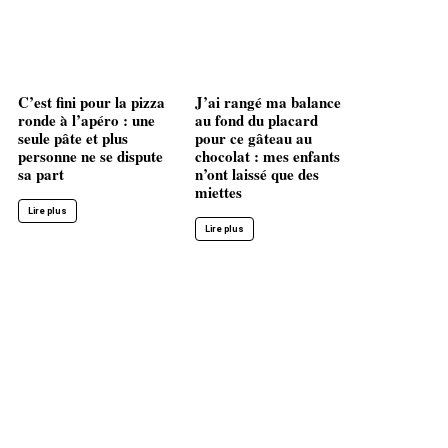
C’est fini pour la pizza
J’ai rangé ma balance
ronde à l’apéro : une
au fond du placard
seule pâte et plus
pour ce gâteau au
personne ne se dispute
chocolat : mes enfants
sa part
n’ont laissé que des
miettes
Lire plus
Lire plus