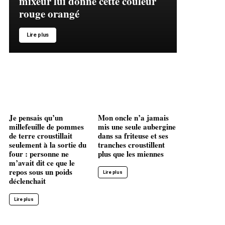
mixeur lui donne cette couleur
rouge orangé
Lire plus
Je pensais qu’un
Mon oncle n’a jamais
millefeuille de pommes
mis une seule aubergine
de terre croustillait
dans sa friteuse et ses
seulement à la sortie du
tranches croustillent
four : personne ne
plus que les miennes
m’avait dit ce que le
repos sous un poids
Lire plus
déclenchait
Lire plus