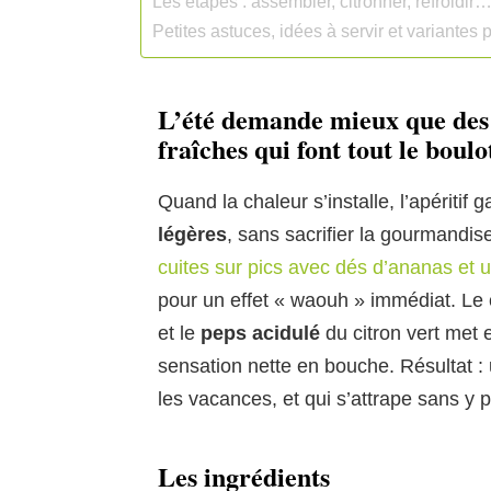
Les étapes : assembler, citronner, refroidir…
Petites astuces, idées à servir et variantes p
L’été demande mieux que des 
fraîches qui font tout le boulo
Quand la chaleur s’installe, l’apériti
légères
, sans sacrifier la gourmandis
cuites sur pics avec dés d’ananas et un 
pour un effet « waouh » immédiat. Le 
et le
peps acidulé
du citron vert met 
sensation nette en bouche. Résultat : u
les vacances, et qui s’attrape sans y pe
Les ingrédients