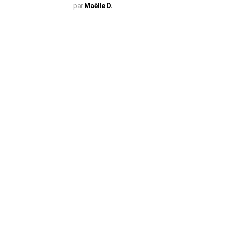
par
Maëlle D.