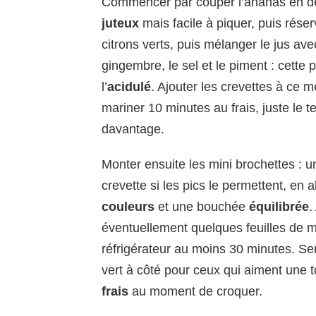
Commencer par couper l’ananas en dé
juteux
mais facile à piquer, puis réser
citrons verts, puis mélanger le jus avec 
gingembre, le sel et le piment : cette p
l’
acidulé
. Ajouter les crevettes à ce 
mariner 10 minutes au frais, juste le 
davantage.
Monter ensuite les mini brochettes : u
crevette si les pics le permettent, en a
couleurs
et une bouchée
équilibrée
.
éventuellement quelques feuilles de me
réfrigérateur au moins 30 minutes. Serv
vert à côté pour ceux qui aiment une
frais
au moment de croquer.