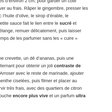
s d’environ 2 cm, pour garder un côté
ver au frais. Râper le gingembre, presser les
l’huile d’olive, le sirop d’érable, le
etite sauce fait le lien entre le
sucré
et
mélange, remuer délicatement, puis laisser
temps de les parfumer sans les « cuire »
ne crevette, un dé d’ananas, puis une
lternant pour obtenir un joli
contraste de
 Arroser avec le reste de marinade, ajouter
nthe ciselées, puis filmer et placer au
ir très frais, avec des quartiers de citron
 touche
encore plus vive
et un parfum
ultra