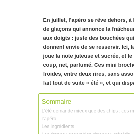
En juillet, l’apéro se rêve dehors, à
de glaçons qui annonce la fraîcheur.
aux doigts : juste des bouchées qui 
donnent envie de se resservir. Ici, l
joue la note juteuse et sucrée, et le 
coup, net, parfumé. Ces mini broche
froides, entre deux rires, sans ass
fait tout de suite « été », et qui dis
Sommaire
L’été demande mieux que des chips : ces mini
l’apéro
Les ingrédients