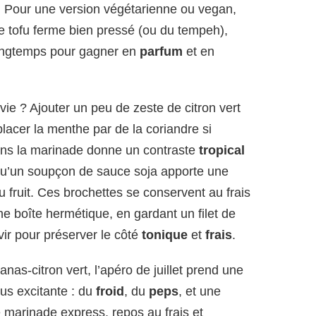
n. Pour une version végétarienne ou vegan,
e tofu ferme bien pressé (ou du tempeh),
 longtemps pour gagner en
parfum
et en
vie ? Ajouter un peu de zeste de citron vert
lacer la menthe par de la coriandre si
 dans la marinade donne un contraste
tropical
qu’un soupçon de sauce soja apporte une
du fruit. Ces brochettes se conservent au frais
e boîte hermétique, en gardant un filet de
rvir pour préserver le côté
tonique
et
frais
.
nas-citron vert, l’apéro de juillet prend une
us excitante : du
froid
, du
peps
, et une
 marinade express, repos au frais et