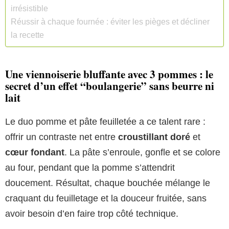
irrésistible
Réussir à chaque fournée : éviter les pièges et décliner
la recette
Une viennoiserie bluffante avec 3 pommes : le
secret d’un effet “boulangerie” sans beurre ni
lait
Le duo pomme et pâte feuilletée a ce talent rare :
offrir un contraste net entre
croustillant doré
et
cœur fondant
. La pâte s’enroule, gonfle et se colore
au four, pendant que la pomme s’attendrit
doucement. Résultat, chaque bouchée mélange le
craquant du feuilletage et la douceur fruitée, sans
avoir besoin d’en faire trop côté technique.