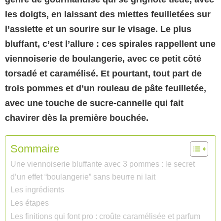
les doigts, en laissant des miettes feuilletées sur
l’assiette et un sourire sur le visage.
Le plus
bluffant, c’est l’allure : ces spirales rappellent une
viennoiserie de boulangerie, avec ce petit côté
torsadé et caramélisé.
Et pourtant, tout part de
trois pommes et d’un rouleau de pâte feuilletée,
avec une touche de sucre-cannelle qui fait
chavirer dès la première bouchée.
Sommaire
Une viennoiserie bluffante avec 3 pommes : le secret
d’un effet “boulangerie” sans beurre ni lait
Les ingrédients
Les étapes
Les finitions qui font pro : croûte caramélisée et parfum