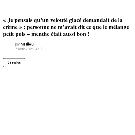
« Je pensais qu’un velouté glacé demandait de la
crème » : personne ne m’avait dit ce que le mélange
petit pois – menthe était aussi bon !
par
Maëlle D.
7 août 2026, 4h30
Lire plus