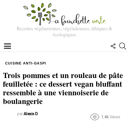
Recettes végétariennes, végétaliennes, éthiques &
écologiques
SUIVEZ
R
NOUS
Menu
CUISINE ANTI-GASPI
Trois pommes et un rouleau de pâte
feuilletée : ce dessert vegan bluffant
ressemble à une viennoiserie de
boulangerie
par
Alexis D
1.4k
Views