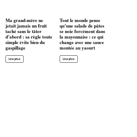
Ma grand-mère ne
Tout le monde pense
jetait jamais un fruit
qu’une salade de pâtes
taché sans le tâter
se noie forcément dans
d’abord : sa règle toute
la mayonnaise : ce qui
simple évite bien du
change avec une sauce
gaspillage
montée au yaourt
Lire plus
Lire plus