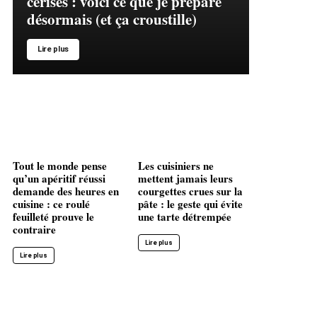
cerises : voici ce que je prépare
désormais (et ça croustille)
Lire plus
Tout le monde pense
Les cuisiniers ne
qu’un apéritif réussi
mettent jamais leurs
demande des heures en
courgettes crues sur la
cuisine : ce roulé
pâte : le geste qui évite
feuilleté prouve le
une tarte détrempée
contraire
Lire plus
Lire plus