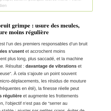
idien
bruit grimpe : usure des meules,
ure moins régulière
est l’un des premiers responsables d’un bruit
les s’usent
et accrochent moins
ient plus long, plus saccadé, et la machine
e. Résultat :
davantage de vibrations
et
leuse”. À cela s’ajoute un point souvent
 micro-déplacements, les résidus de mouture
fréquentes en été), la finesse réelle peut
 régulière
et augmente les frottements
en, l’objectif n’est pas de “serrer au
able : ajuster par petites crans, éviter de