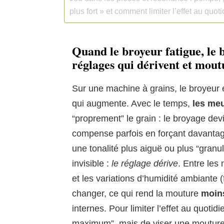
plus fort » et comment limiter l’effet au quot
Quand le broyeur fatigue, le 
réglages qui dérivent et mout
Sur une machine à grains, le broyeur 
qui augmente. Avec le temps,
les meu
“proprement” le grain : le broyage dev
compense parfois en forçant davantag
une tonalité plus aiguë ou plus “granu
invisible :
le réglage dérive
. Entre les
et les variations d’humidité ambiante (
changer, ce qui rend la mouture
moins
internes. Pour limiter l’effet au quotidi
maximum”, mais de viser une mouture st