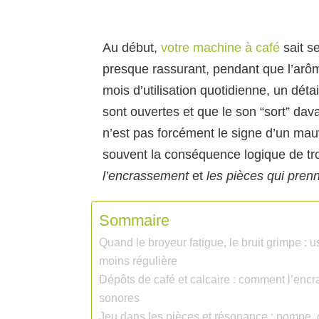
Au début,
votre machine à café
sait se
presque rassurant, pendant que l’arôme
mois d’utilisation quotidienne, un déta
sont ouvertes et que le son “sort” dav
n’est pas forcément le signe d’un mauva
souvent la conséquence logique de tr
l’encrassement
et
les pièces qui pren
Sommaire
Quand le broyeur fatigue, le bruit grimpe : 
moins régulière
Dépôts de café et calcaire : comment l’encr
sonores
Jeu dans les pièces et résonance : pompe, g