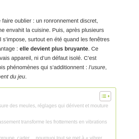
 faire oublier : un ronronnement discret,
 envahit la cuisine. Puis, après plusieurs
il s’impose, surtout en été quand les fenêtres
antage :
elle devient plus bruyante
. Ce
is appareil, ni d’un défaut isolé. C’est
ois phénomènes qui s’additionnent :
l’usure
,
nent du jeu
.
usure des meules, réglages qui dérivent et mouture
assement transforme les frottements en vibrations
roupe, carter… pourquoi tout se met à « vibrer