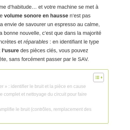
mme d’habitude… et votre machine se met à
Ce
volume sonore en hausse
n’est pas
a envie de savourer un espresso au calme,
a bonne nouvelle, c’est que dans la majorité
oncrètes et
réparables
: en identifiant le type
t
l’usure
des pièces clés, vous pouvez
ète, sans forcément passer par le SAV.
» : identifier le bruit et la pièce en cause
ge complet et nettoyage du circuit pour faire
amplifie le bruit (contrôles, remplacement des