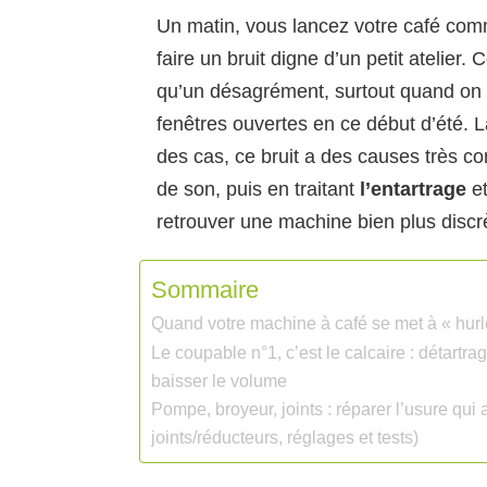
Un matin, vous lancez votre café co
faire un bruit digne d’un petit atelier. 
qu’un désagrément, surtout quand on 
fenêtres ouvertes en ce début d’été. L
des cas, ce bruit a des causes très c
de son, puis en traitant
l’entartrage
e
retrouver une machine bien plus discr
Sommaire
Quand votre machine à café se met à « hurler 
Le coupable n°1, c’est le calcaire : détartra
baisser le volume
Pompe, broyeur, joints : réparer l’usure qui 
joints/réducteurs, réglages et tests)