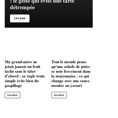
: le geste qui évite une tarte
détrempée
Lire plus
Ma grand-mère ne
Tout le monde pense
jetait jamais un fruit
qu’une salade de pâtes
taché sans le tâter
se noie forcément dans
d’abord : sa règle toute
la mayonnaise : ce qui
simple évite bien du
change avec une sauce
gaspillage
montée au yaourt
Lire plus
Lire plus