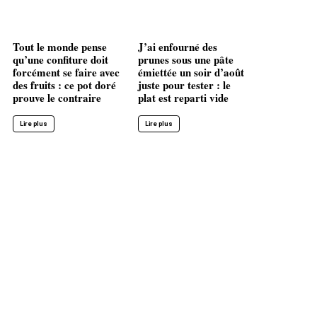
Tout le monde pense
J’ai enfourné des
qu’une confiture doit
prunes sous une pâte
forcément se faire avec
émiettée un soir d’août
des fruits : ce pot doré
juste pour tester : le
prouve le contraire
plat est reparti vide
Lire plus
Lire plus