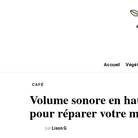
Accueil
Végét
CAFÉ
Volume sonore en hau
pour réparer votre m
par
Lison G