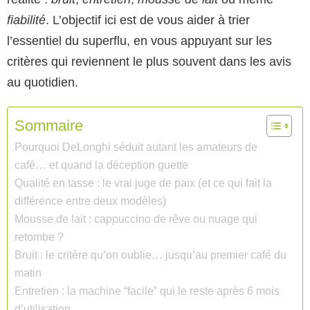
fiabilité
. L’objectif ici est de vous aider à trier
l’essentiel du superflu, en vous appuyant sur les
critères qui reviennent le plus souvent dans les avis
au quotidien.
Sommaire
Pourquoi DeLonghi séduit autant les amateurs de
café… et quand la déception guette
Qualité en tasse : le vrai juge de paix (et ce qui fait la
différence entre deux modèles)
Mousse de lait : cappuccino de rêve ou nuage qui
retombe ?
Bruit : le critère qu’on oublie… jusqu’au premier café du
matin
Entretien : la machine “facile” qui le reste après 6 mois
d’utilisation