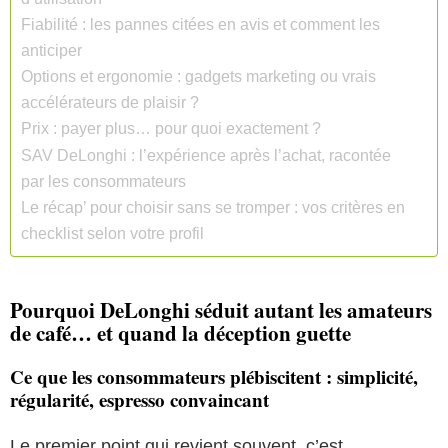
Fiabilité : les pannes citées en avis et comment les
anticiper
Options et ergonomie : gadgets marketing ou vrais
accélérateurs de plaisir ?
Prix : payer plus… pour quoi exactement ?
SAV DeLonghi : l’expérience après l’achat, racontée
par les consommateurs
Le récap’ pour choisir sans se tromper : vos critères en
checklist selon votre profil
Pourquoi DeLonghi séduit autant les amateurs
de café… et quand la déception guette
Ce que les consommateurs plébiscitent : simplicité,
régularité, espresso convaincant
Le premier point qui revient souvent, c’est