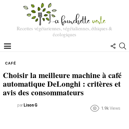
Recettes végétariennes, végétaliennes, éthiques &
écologiques
SUIVEZ
R
NOUS
Menu
CAFÉ
Choisir la meilleure machine à café
automatique DeLonghi : critères et
avis des consommateurs
par
Lison G
1.9k
Views