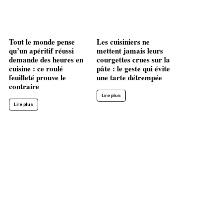
Tout le monde pense
Les cuisiniers ne
qu’un apéritif réussi
mettent jamais leurs
demande des heures en
courgettes crues sur la
cuisine : ce roulé
pâte : le geste qui évite
feuilleté prouve le
une tarte détrempée
contraire
Lire plus
Lire plus