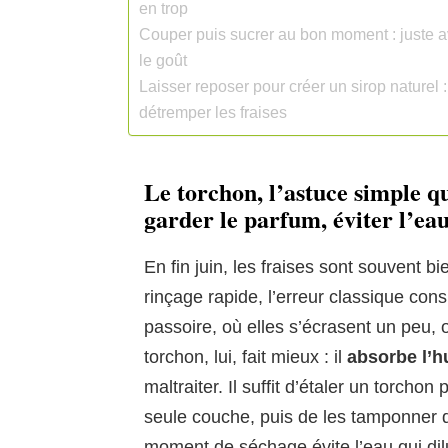
en trop
Couper puis sucrer au bon moment : juste ava
le goût
Laisser reposer pour créer un sirop naturel : f
détremper les fraises
Le torchon, l’astuce simple q
garder le parfum, éviter l’ea
En fin juin, les fraises sont souvent 
rinçage rapide, l’erreur classique cons
passoire, où elles s’écrasent un peu, 
torchon, lui, fait mieux : il
absorbe l’h
maltraiter. Il suffit d’étaler un torcho
seule couche, puis de les tamponner d
moment de séchage évite l’eau qui dil