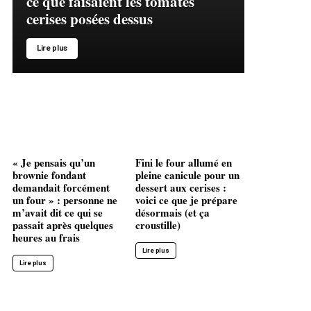
ce que faisaient les tomates
cerises posées dessus
Lire plus
« Je pensais qu’un
Fini le four allumé en
brownie fondant
pleine canicule pour un
demandait forcément
dessert aux cerises :
un four » : personne ne
voici ce que je prépare
m’avait dit ce qui se
désormais (et ça
passait après quelques
croustille)
heures au frais
Lire plus
Lire plus