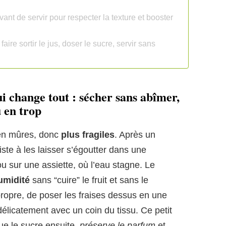
nt de servir pour respecter la texture et booster
aire sortir le jus, doser le sucre, servir sans
ui change tout : sécher sans abîmer,
u en trop
bien mûres, donc
plus fragiles
. Après un
iste à les laisser s’égoutter dans une
ou sur une assiette, où l’eau stagne. Le
umidité
sans “cuire” le fruit et sans le
n propre, de poser les fraises dessus en une
élicatement avec un coin du tissu. Ce petit
ue le sucre ensuite,
préserve le parfum
et