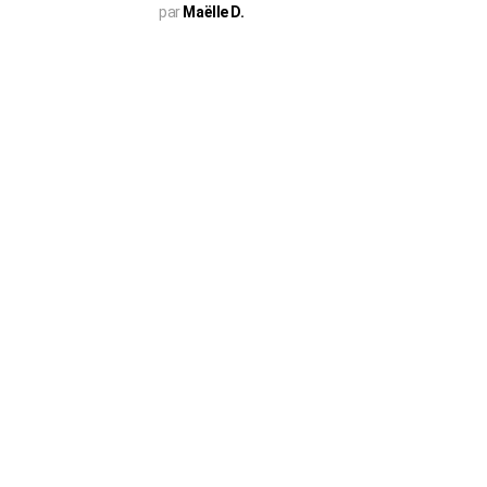
par
Maëlle D.