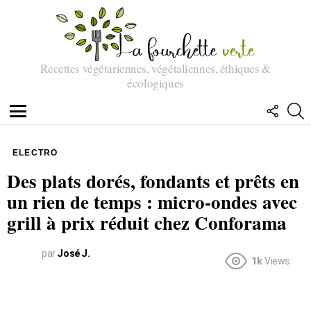
Recettes végétariennes, végétaliennes, éthiques &
écologiques
SUIVEZ
R
NOUS
Menu
ELECTRO
Des plats dorés, fondants et prêts en
un rien de temps : micro-ondes avec
grill à prix réduit chez Conforama
par
José J.
1k
Views