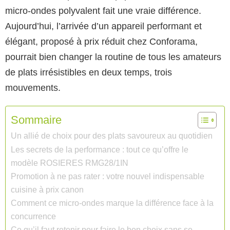
micro-ondes polyvalent fait une vraie différence.
Aujourd’hui, l’arrivée d’un appareil performant et
élégant, proposé à prix réduit chez Conforama,
pourrait bien changer la routine de tous les amateurs
de plats irrésistibles en deux temps, trois
mouvements.
Sommaire
Un allié de choix pour des plats savoureux au quotidien
Les secrets de la performance : tout ce qu’offre le
modèle ROSIERES RMG28/1IN
Promotion à ne pas rater : votre nouvel indispensable
cuisine à prix canon
Comment ce micro-ondes marque la différence face à la
concurrence
Ce qu’il faut retenir pour faire le bon choix sans se