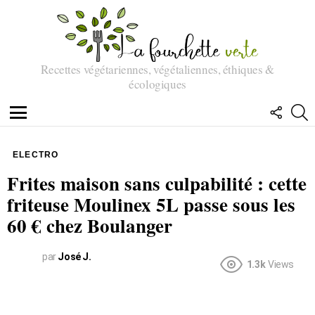
Recettes végétariennes, végétaliennes, éthiques &
écologiques
SUIVEZ
R
NOUS
Menu
ELECTRO
Frites maison sans culpabilité : cette
friteuse Moulinex 5L passe sous les
60 € chez Boulanger
par
José J.
1.3k
Views