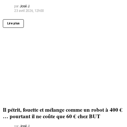
par
José J.
23 avril 2026, 12h00
Lire plus
Il pétrit, fouette et mélange comme un robot à 400 €
… pourtant il ne coûte que 60 € chez BUT
par
José J.