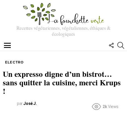
Recettes végétariennes, végétaliennes, éthiques &
écologiques
SUIVEZ
R
NOUS
Menu
ELECTRO
Un expresso digne d’un bistrot…
sans quitter la cuisine, merci Krups
!
par
José J.
2k
Views