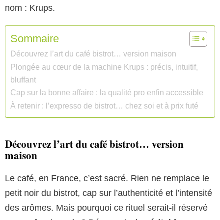
nom : Krups.
Sommaire
Découvrez l’art du café bistrot… version maison
Plongée au cœur de la machine Krups : précis, intuitif,
bluffant
Cap sur la bonne affaire : la qualité pro enfin accessible
À retenir : l’expresso de bistrot… chez soi et à prix futé
Découvrez l’art du café bistrot… version
maison
Le café, en France, c’est sacré. Rien ne remplace le
petit noir du bistrot, cap sur l’authenticité et l’intensité
des arômes. Mais pourquoi ce rituel serait-il réservé