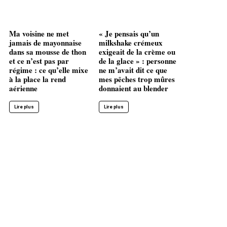
Ma voisine ne met
« Je pensais qu’un
jamais de mayonnaise
milkshake crémeux
dans sa mousse de thon
exigeait de la crème ou
et ce n’est pas par
de la glace » : personne
régime : ce qu’elle mixe
ne m’avait dit ce que
à la place la rend
mes pêches trop mûres
aérienne
donnaient au blender
Lire plus
Lire plus