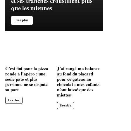
et ses tranches croustillent plus
que les miennes
Lire plus
C’est fini pour la pizza
J’ai rangé ma balance
ronde à l’apéro : une
au fond du placard
seule pâte et plus
pour ce gâteau au
personne ne se dispute
chocolat : mes enfants
sa part
n’ont laissé que des
miettes
Lire plus
Lire plus