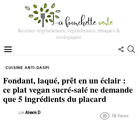
Recettes végétariennes, végétaliennes, éthiques &
écologiques
SUIVEZ
R
NOUS
Menu
CUISINE ANTI-GASPI
Fondant, laqué, prêt en un éclair :
ce plat vegan sucré-salé ne demande
que 5 ingrédients du placard
par
Alexis D
1k
Views