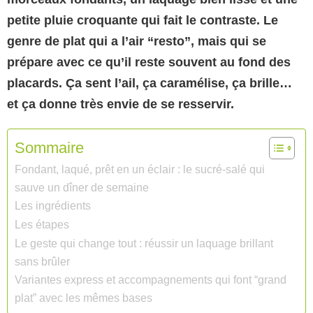
petite pluie croquante qui fait le contraste. Le
genre de plat qui a l’air “resto”, mais qui se
prépare avec ce qu’il reste souvent au fond des
placards. Ça sent l’ail, ça caramélise, ça brille…
et ça donne très envie de se resservir.
Sommaire
Fondant, laqué, prêt en un éclair : le sucré-salé qui
sauve un dîner de semaine
Les ingrédients
Les étapes
Le geste qui change tout : réussir un laquage brillant
sans brûler
Variantes express et accompagnements qui font “grand
plat” avec les mêmes bases