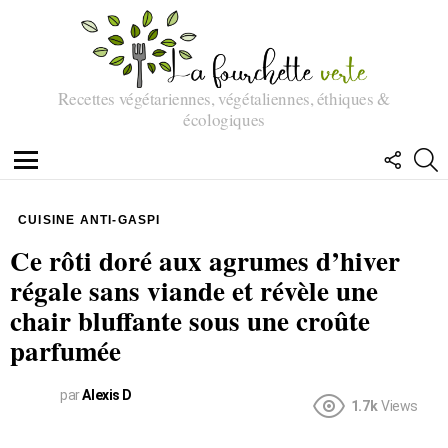
Recettes végétariennes, végétaliennes, éthiques &
écologiques
SUIVEZ
R
NOUS
Menu
CUISINE ANTI-GASPI
Ce rôti doré aux agrumes d’hiver
régale sans viande et révèle une
chair bluffante sous une croûte
parfumée
par
Alexis D
1.7k
Views