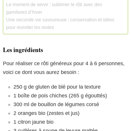
Le moment de servir : sublimer le rôti avec des
garnitures d’hiver
Une seconde vie savoureuse : conservation et idées
pour revisiter les restes
Les ingrédients
Pour réaliser ce rôti généreux pour 4 à 6 personnes,
voici ce dont vous aurez besoin :
250 g de gluten de blé pour la texture
1 boîte de pois chiches (265 g égouttés)
300 ml de bouillon de légumes corsé
2 oranges bio (zestes et jus)
1 citron jaune bio
3 cuillères à soupe de levure maltée