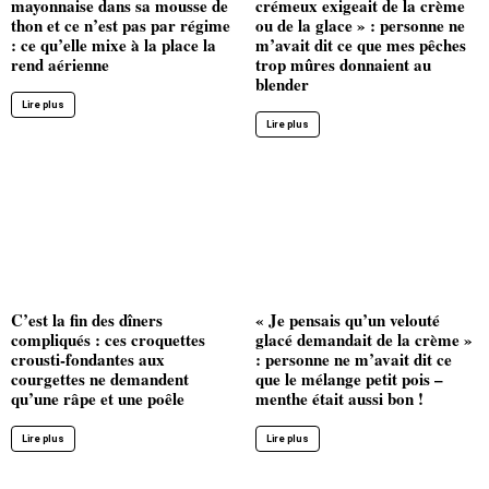
mayonnaise dans sa mousse de
crémeux exigeait de la crème
thon et ce n’est pas par régime
ou de la glace » : personne ne
: ce qu’elle mixe à la place la
m’avait dit ce que mes pêches
rend aérienne
trop mûres donnaient au
blender
Lire plus
Lire plus
C’est la fin des dîners
« Je pensais qu’un velouté
compliqués : ces croquettes
glacé demandait de la crème »
crousti-fondantes aux
: personne ne m’avait dit ce
courgettes ne demandent
que le mélange petit pois –
qu’une râpe et une poêle
menthe était aussi bon !
Lire plus
Lire plus