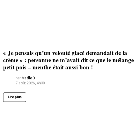
« Je pensais qu’un velouté glacé demandait de la
crème » : personne ne m’avait dit ce que le mélange
petit pois – menthe était aussi bon !
par
Maëlle D.
7 août 2026, 4h30
Lire plus