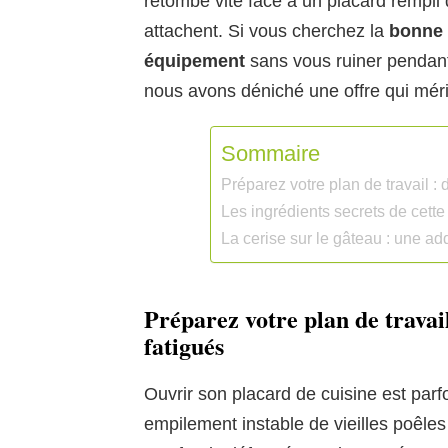
retombe vite face à un placard rempli 
attachent. Si vous cherchez la
bonne 
équipement
sans vous ruiner pendant
nous avons déniché une offre qui mérit
Sommaire
Préparez votre plan de travail : 
Les ingrédients secrets de cette 
La cerise sur le gâteau : une a
Préparez votre plan de travail
fatigués
Ouvrir son placard de cuisine est par
empilement instable de vieilles poêles