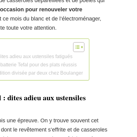
de casseroles dépareillées et de poêles qui
occasion pour renouveler votre
 ce mois du blanc et de l’électroménager,
e toute votre attention.
dites adieu aux ustensiles fatigués
batterie Tefal pour des plats réussis
ddition divisée par deux chez Boulanger
 : dites adieu aux ustensiles
fois une épreuve. On y trouve souvent cet
 dont le revêtement s’effrite et de casseroles