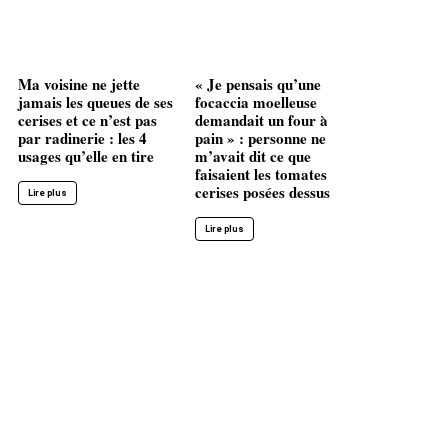
Ma voisine ne jette
« Je pensais qu’une
jamais les queues de ses
focaccia moelleuse
cerises et ce n’est pas
demandait un four à
par radinerie : les 4
pain » : personne ne
usages qu’elle en tire
m’avait dit ce que
faisaient les tomates
cerises posées dessus
Lire plus
Lire plus