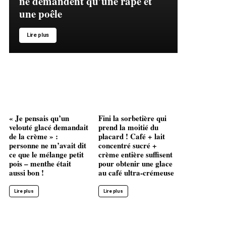
ne demandent qu’une râpe et
une poêle
Lire plus
« Je pensais qu’un
Fini la sorbetière qui
velouté glacé demandait
prend la moitié du
de la crème » :
placard ! Café + lait
personne ne m’avait dit
concentré sucré +
ce que le mélange petit
crème entière suffisent
pois – menthe était
pour obtenir une glace
aussi bon !
au café ultra-crémeuse
Lire plus
Lire plus