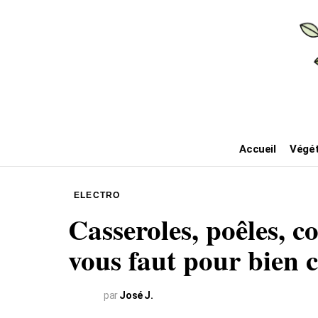
Accueil
Végét
ELECTRO
Casseroles, poêles, c
vous faut pour bien c
par
José J.