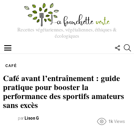
Recettes végétariennes, végétaliennes, éthiques &
écologiques
SUIVEZ
R
NOUS
Menu
CAFÉ
Café avant l’entraînement : guide
pratique pour booster la
performance des sportifs amateurs
sans excès
par
Lison G
1k
Views