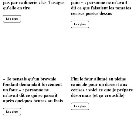
pas par radinerie : les 4 usages
pain » : personne ne m’avait
qu’elle en tire
dit ce que faisaient les tomates
cerises posées dessus
Lire plus
Lire plus
« Je pensais qu’un brownie
Fini le four allumé en pleine
fondant demandait forcément
canicule pour un dessert aux
un four » : personne ne
cerises : voici ce que je prépare
m’avait dit ce qui se passait
désormais (et ça croustille)
après quelques heures au frais
Lire plus
Lire plus