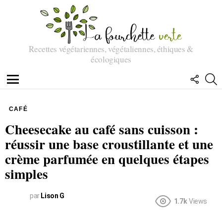
Recettes végétariennes, végétaliennes, éthiques &
écologiques
SUIVEZ
R
NOUS
Menu
CAFÉ
Cheesecake au café sans cuisson :
réussir une base croustillante et une
crème parfumée en quelques étapes
simples
par
Lison G
1.7k
Views