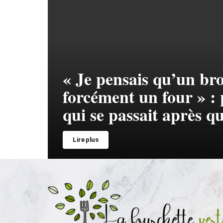
« Je pensais qu’un b
forcément un four » : 
qui se passait après q
Lire plus