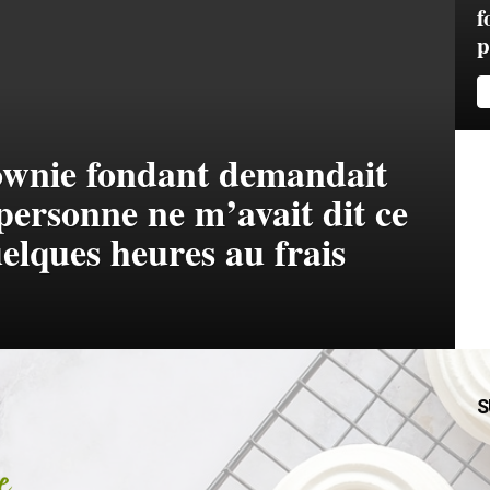
f
p
rownie fondant demandait
personne ne m’avait dit ce
uelques heures au frais
S