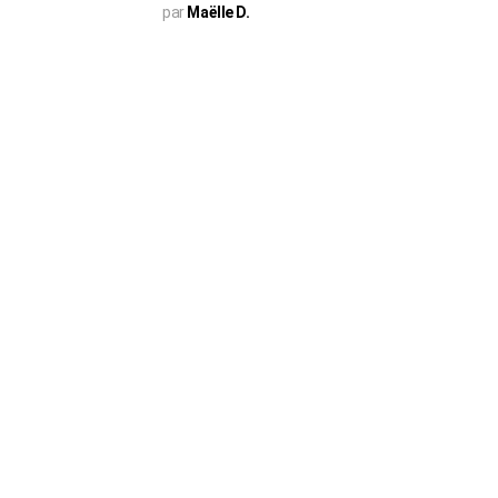
par
Maëlle D.