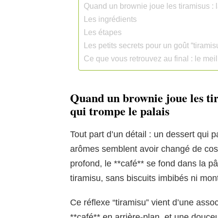
Quand un brownie joue les tiramisus : 
Les ingrédients
Les étapes
Les petits secrets pour un goût “tirami
Ce que vous retrouvez au final : le mei
Quand un brownie joue les tir
qui trompe le palais
Tout part d’un détail : un dessert qui p
arômes semblent avoir changé de cost
profond, le **café** se fond dans la 
tiramisu, sans biscuits imbibés ni mo
Ce réflexe “tiramisu” vient d’une assoc
**café** en arrière-plan, et une douce