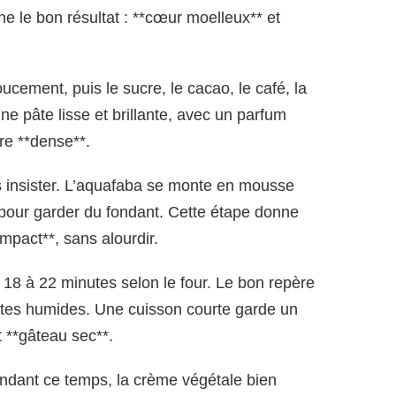
 le bon résultat : **cœur moelleux** et
ucement, puis le sucre, le cacao, le café, la
: une pâte lisse et brillante, avec un parfum
ure **dense**.
s insister. L’aquafaba se monte en mousse
pour garder du fondant. Cette étape donne
mpact**, sans alourdir.
 18 à 22 minutes selon le four. Le bon repère
ttes humides. Une cuisson courte garde un
et **gâteau sec**.
endant ce temps, la crème végétale bien