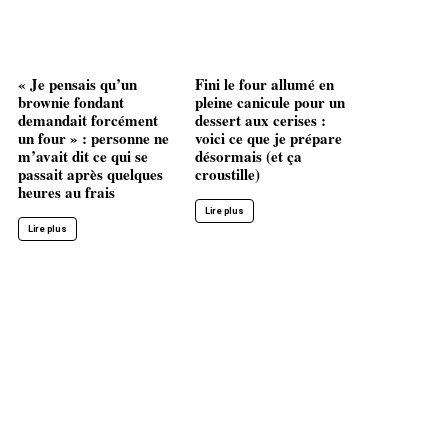
« Je pensais qu’un
Fini le four allumé en
brownie fondant
pleine canicule pour un
demandait forcément
dessert aux cerises :
un four » : personne ne
voici ce que je prépare
m’avait dit ce qui se
désormais (et ça
passait après quelques
croustille)
heures au frais
Lire plus
Lire plus