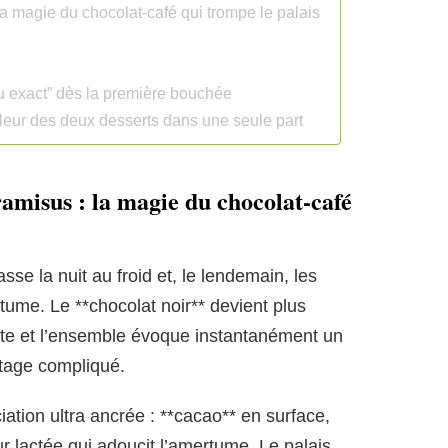
la magie du chocolat-café qui trompe le palais
su exact” dès la première bouchée
lleur des deux desserts dans une seule part
amisus : la magie du chocolat-café
asse la nuit au froid et, le lendemain, les
ume. Le **chocolat noir** devient plus
pâte et l’ensemble évoque instantanément un
ntage compliqué.
iation ultra ancrée : **cacao** en surface,
ur lactée qui adoucit l’amertume. Le palais