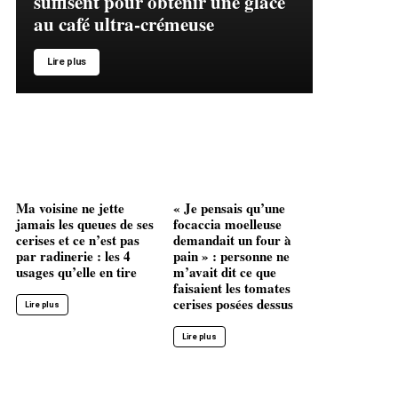
suffisent pour obtenir une glace
au café ultra-crémeuse
Lire plus
Ma voisine ne jette
« Je pensais qu’une
jamais les queues de ses
focaccia moelleuse
cerises et ce n’est pas
demandait un four à
par radinerie : les 4
pain » : personne ne
usages qu’elle en tire
m’avait dit ce que
faisaient les tomates
cerises posées dessus
Lire plus
Lire plus