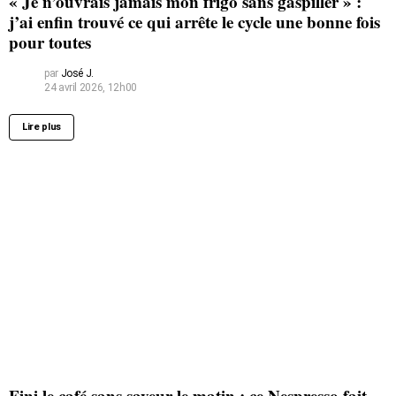
« Je n’ouvrais jamais mon frigo sans gaspiller » :
j’ai enfin trouvé ce qui arrête le cycle une bonne fois
pour toutes
par
José J.
24 avril 2026, 12h00
Lire plus
Fini le café sans saveur le matin : ce Nespresso fait