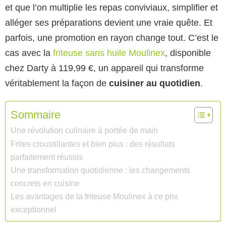
et que l’on multiplie les repas conviviaux, simplifier et
alléger ses préparations devient une vraie quête. Et
parfois, une promotion en rayon change tout. C’est le
cas avec la
friteuse sans huile Moulinex
, disponible
chez Darty à 119,99 €, un appareil qui transforme
véritablement la façon de
cuisiner au quotidien
.
Sommaire
Une révolution culinaire à portée de main
Frites croustillantes et bien plus : des résultats
parfaitement réussis
Une transformation quotidienne : les changements
concrets en cuisine
Les avantages de la friteuse Moulinex à ce prix
exceptionnel