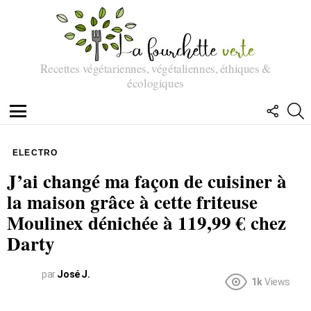
Recettes végétariennes, végétaliennes, éthiques &
écologiques
SUIVEZ
R
NOUS
Menu
ELECTRO
J’ai changé ma façon de cuisiner à
la maison grâce à cette friteuse
Moulinex dénichée à 119,99 € chez
Darty
par
José J.
1k
Views