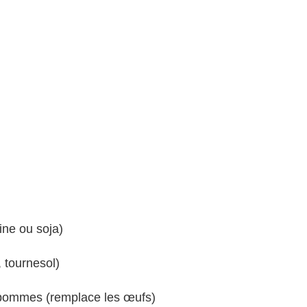
)
ine ou soja)
, tournesol)
 pommes (remplace les œufs)