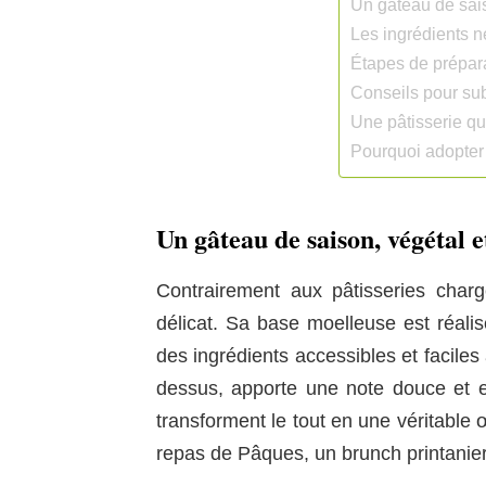
Un gâteau de sais
Les ingrédients n
Étapes de prépar
Conseils pour su
Une pâtisserie qui
Pourquoi adopter
Un gâteau de saison, végétal e
Contrairement aux pâtisseries charg
délicat. Sa base moelleuse est réalis
des ingrédients accessibles et faciles 
dessus, apporte une note douce et es
transforment le tout en une véritable 
repas de Pâques, un brunch printanier 