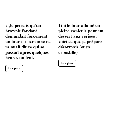
« Je pensais qu’un
Fini le four allumé en
brownie fondant
pleine canicule pour un
demandait forcément
dessert aux cerises :
un four » : personne ne
voici ce que je prépare
m’avait dit ce qui se
désormais (et ça
passait après quelques
croustille)
heures au frais
Lire plus
Lire plus