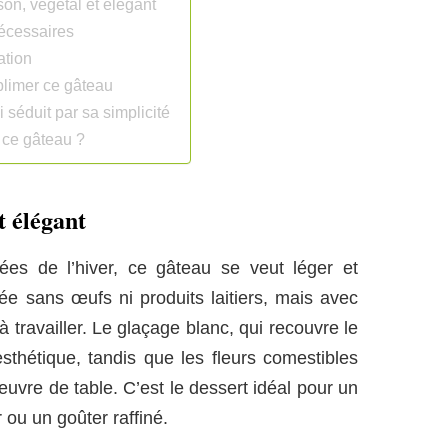
on, végétal et élégant
écessaires
ation
blimer ce gâteau
 séduit par sa simplicité
 ce gâteau ?
t élégant
ées de l’hiver, ce gâteau se veut léger et
ée sans œufs ni produits laitiers, mais avec
à travailler. Le glaçage blanc, qui recouvre le
thétique, tandis que les fleurs comestibles
œuvre de table. C’est le dessert idéal pour un
ou un goûter raffiné.