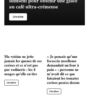
suffisent pour obtenir une glace
au café ultra-crémeuse
Lire plus
Ma voisine ne jette
« Je pensais qu’une
jamais les queues de ses
focaccia moelleuse
cerises et ce n’est pas
demandait un four à
par radinerie : les 4
pain » : personne ne
usages qu’elle en tire
m’avait dit ce que
faisaient les tomates
cerises posées dessus
Lire plus
Lire plus