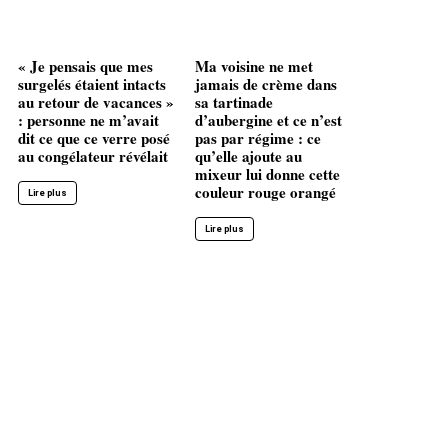
« Je pensais que mes
Ma voisine ne met
surgelés étaient intacts
jamais de crème dans
au retour de vacances »
sa tartinade
: personne ne m’avait
d’aubergine et ce n’est
dit ce que ce verre posé
pas par régime : ce
au congélateur révélait
qu’elle ajoute au
mixeur lui donne cette
couleur rouge orangé
Lire plus
Lire plus