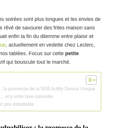
les soirées sont plus longues et les envies de
is rêvé de savourer des frites maison sans
ait enfin la fin du dilemme entre plaisir et
que
, actuellement en vedette chez Leclerc,
 nos tablées. Focus sur cette
petite
if qui bouscule tout le marché.
er : la promesse de la SEB Actifry Genius Unique
… et à votre lave-vaisselle
un prix imbattable
culpabiliser : la promesse de la