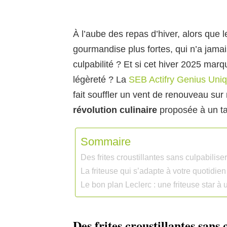
À l’aube des repas d’hiver, alors que 
gourmandise plus fortes, qui n’a jama
culpabilité ? Et si cet hiver 2025 marqu
légèreté ? La
SEB Actifry Genius Uni
fait souffler un vent de renouveau sur
révolution culinaire
proposée à un tar
Sommaire
Des frites croustillantes sans culpabilis
La friteuse qui s’adapte à votre quotidien
Le bon plan Leclerc : une friteuse star à 
Des frites croustillantes sans 