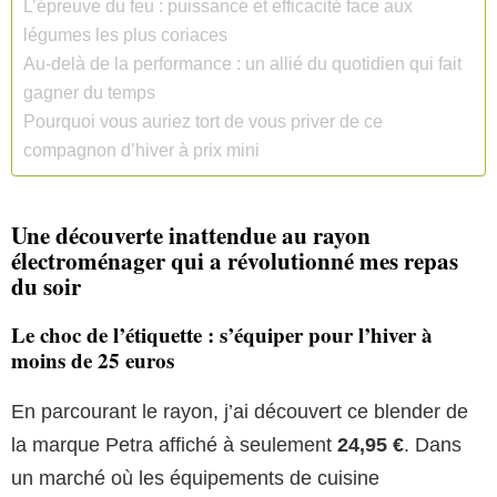
L’épreuve du feu : puissance et efficacité face aux
légumes les plus coriaces
Au-delà de la performance : un allié du quotidien qui fait
gagner du temps
Pourquoi vous auriez tort de vous priver de ce
compagnon d’hiver à prix mini
Une découverte inattendue au rayon
électroménager qui a révolutionné mes repas
du soir
Le choc de l’étiquette : s’équiper pour l’hiver à
moins de 25 euros
En parcourant le rayon, j’ai découvert ce blender de
la marque Petra affiché à seulement
24,95 €
. Dans
un marché où les équipements de cuisine