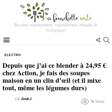
Recettes végétariennes, végétaliennes, éthiques &
écologiques
SUIVEZ
R
NOUS
Menu
ELECTRO
Depuis que j’ai ce blender à 24,95 €
chez Action, je fais des soupes
maison en un clin d’œil (et il mixe
tout, même les légumes durs)
par
José J.
1k
Views