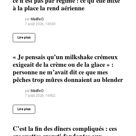
ce n’est pas par régime : ce qu’elle mixe
à la place la rend aérienne
par
Maëlle D.
7 août 2026, 16h30
Lire plus
« Je pensais qu’un milkshake crémeux
exigeait de la crème ou de la glace » :
personne ne m’avait dit ce que mes
pêches trop mûres donnaient au blender
par
Maëlle D.
7 août 2026, 16h02
Lire plus
C’est la fin des dîners compliqués : ces
croquettes crousti-fondantes aux