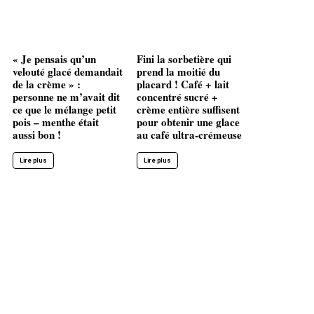
« Je pensais qu’un
Fini la sorbetière qui
velouté glacé demandait
prend la moitié du
de la crème » :
placard ! Café + lait
personne ne m’avait dit
concentré sucré +
ce que le mélange petit
crème entière suffisent
pois – menthe était
pour obtenir une glace
aussi bon !
au café ultra-crémeuse
Lire plus
Lire plus