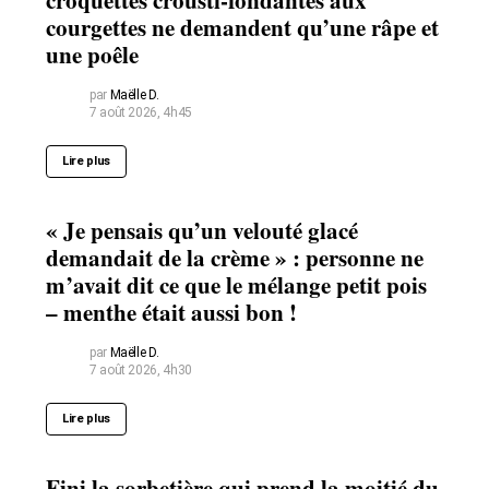
courgettes ne demandent qu’une râpe et
une poêle
par
Maëlle D.
7 août 2026, 4h45
Lire plus
« Je pensais qu’un velouté glacé
demandait de la crème » : personne ne
m’avait dit ce que le mélange petit pois
– menthe était aussi bon !
par
Maëlle D.
7 août 2026, 4h30
Lire plus
Fini la sorbetière qui prend la moitié du