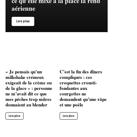
ce qu’elle mixe à la place la rend
aérienne
Lire plus
« Je pensais qu’un
C’est la fin des dîners
milkshake crémeux
compliqués : ces
exigeait de la crème ou
croquettes crousti-
de la glace » : personne
fondantes aux
ne m’avait dit ce que
courgettes ne
mes pêches trop mûres
demandent qu’une râpe
donnaient au blender
et une poêle
Lire plus
Lire plus