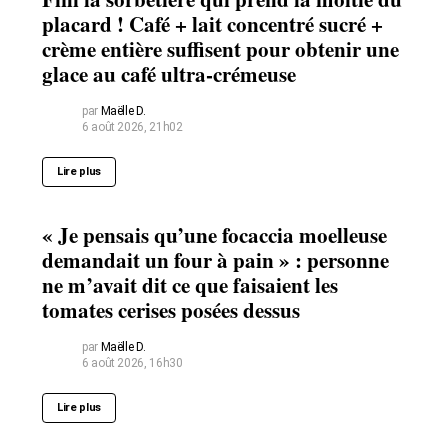
placard ! Café + lait concentré sucré +
crème entière suffisent pour obtenir une
glace au café ultra-crémeuse
par
Maëlle D.
6 août 2026, 21h02
Lire plus
« Je pensais qu’une focaccia moelleuse
demandait un four à pain » : personne
ne m’avait dit ce que faisaient les
tomates cerises posées dessus
par
Maëlle D.
6 août 2026, 16h30
Lire plus