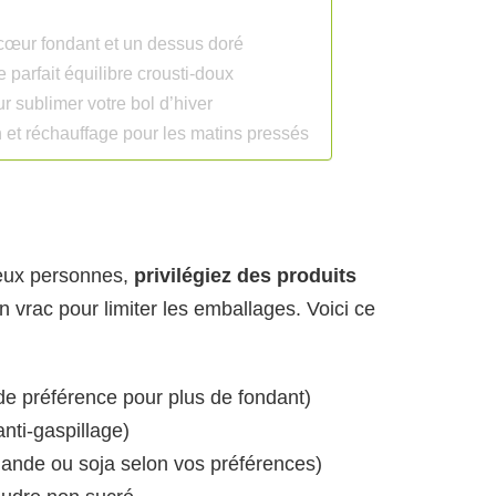
 cœur fondant et un dessus doré
e parfait équilibre crousti-doux
 sublimer votre bol d’hiver
n et réchauffage pour les matins pressés
deux personnes,
privilégiez des produits
n vrac pour limiter les emballages. Voici ce
 de préférence pour plus de fondant)
nti-gaspillage)
mande ou soja selon vos préférences)