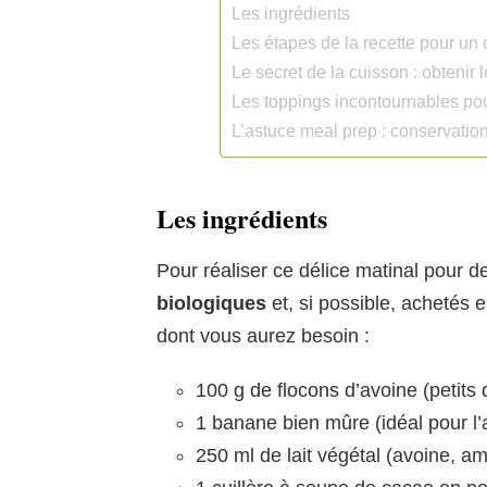
Les ingrédients
Les étapes de la recette pour un
Le secret de la cuisson : obtenir l
Les toppings incontournables pour
L’astuce meal prep : conservatio
Les ingrédients
Pour réaliser ce délice matinal pour 
biologiques
et, si possible, achetés e
dont vous aurez besoin :
100 g de flocons d’avoine (petits
1 banane bien mûre (idéal pour l’a
250 ml de lait végétal (avoine, a