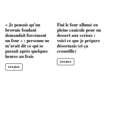
« Je pensais qu’un
Fini le four allumé en
brownie fondant
pleine canicule pour un
demandait forcément
dessert aux cerises :
un four » : personne ne
voici ce que je prépare
m’avait dit ce qui se
désormais (et ça
passait après quelques
croustille)
heures au frais
Lire plus
Lire plus