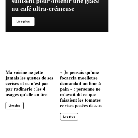
suffisent pour obtenir une glace
au café ultra-crémeuse
Lire plus
Ma voisine ne jette
« Je pensais qu’une
jamais les queues de ses
focaccia moelleuse
cerises et ce n’est pas
demandait un four à
par radinerie : les 4
pain » : personne ne
usages qu’elle en tire
m’avait dit ce que
faisaient les tomates
cerises posées dessus
Lire plus
Lire plus