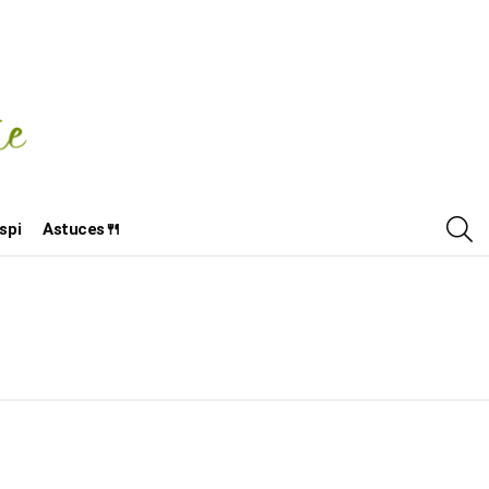
R
spi
Astuces🍴