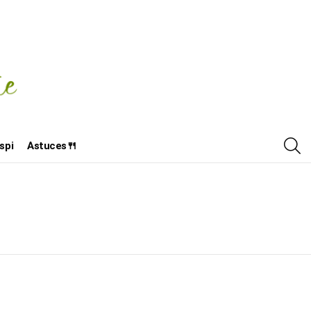
R
spi
Astuces🍴