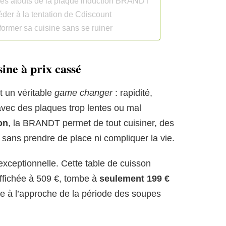
s les atouts de la plaque induction BRANDT
éder à la tentation de Cdiscount
former sa cuisine sans se ruiner
ine à prix cassé
t un véritable
game changer
: rapidité,
 avec des plaques trop lentes ou mal
on
, la BRANDT permet de tout cuisiner, des
 sans prendre de place ni compliquer la vie.
 exceptionnelle. Cette table de cuisson
ffichée à 509 €, tombe à
seulement 199 €
e à l’approche de la période des soupes