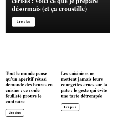
cerises : voici ce que je prépare
désormais (et ça croustille)
Lire plus
Tout le monde pense
Les cuisiniers ne
qu’un apéritif réussi
mettent jamais leurs
demande des heures en
courgettes crues sur la
cuisine : ce roulé
pâte : le geste qui évite
feuilleté prouve le
une tarte détrempée
contraire
Lire plus
Lire plus