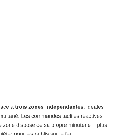
râce à
trois zones indépendantes
, idéales
simultané. Les commandes tactiles réactives
ue zone dispose de sa propre minuterie − plus
uiéter pour les oublis sur le feu.