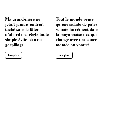
Ma grand-mère ne
Tout le monde pense
jetait jamais un fruit
qu’une salade de pâtes
taché sans le tâter
se noie forcément dans
d’abord : sa règle toute
la mayonnaise : ce qui
simple évite bien du
change avec une sauce
gaspillage
montée au yaourt
Lire plus
Lire plus