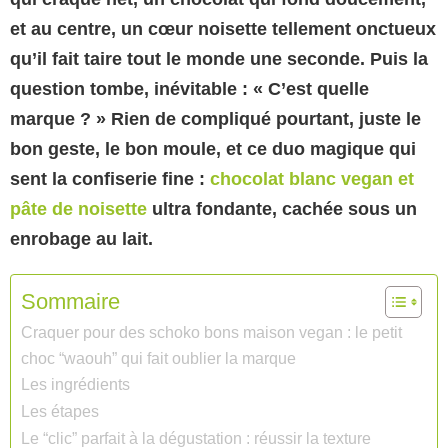
et au centre, un cœur noisette tellement onctueux
qu’il fait taire tout le monde une seconde. Puis la
question tombe, inévitable : « C’est quelle
marque ? » Rien de compliqué pourtant, juste le
bon geste, le bon moule, et ce duo magique qui
sent la confiserie fine :
chocolat blanc vegan et
pâte de noisette
ultra fondante, cachée sous un
enrobage au lait.
Sommaire
Craquer pour des schoko bons maison vegan : le petit
choc “waouh” qui fait oublier la marque
Les ingrédients
Les étapes
Le “clic” parfait à la dégustation : réussir la texture