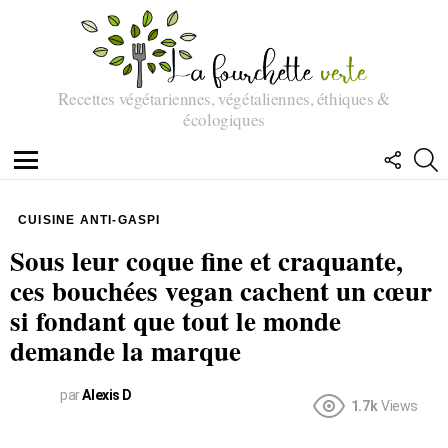
Recettes végétariennes, végétaliennes, éthiques &
écologiques
SUIVEZ
R
NOUS
Menu
CUISINE ANTI-GASPI
Sous leur coque fine et craquante,
ces bouchées vegan cachent un cœur
si fondant que tout le monde
demande la marque
par
Alexis D
1.7k
Views