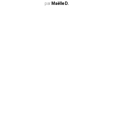
par
Maëlle D.