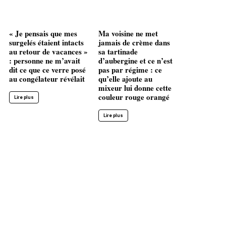
« Je pensais que mes
Ma voisine ne met
surgelés étaient intacts
jamais de crème dans
au retour de vacances »
sa tartinade
: personne ne m’avait
d’aubergine et ce n’est
dit ce que ce verre posé
pas par régime : ce
au congélateur révélait
qu’elle ajoute au
mixeur lui donne cette
couleur rouge orangé
Lire plus
Lire plus