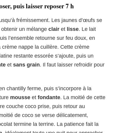
er, puis laisser reposer 7 h
 jusqu’à frémissement. Les jaunes d’œufs se
’à obtenir un mélange
clair
et
lisse
. Le lait
uis l’ensemble retourne sur feu doux, en
 crème nappe la cuillère. Cette crème
latine restante essorée s’ajoute, puis un
nte
et
sans grain
. Il faut laisser refroidir pour
n chantilly ferme, puis s’incorpore à la
xture
mousse
et
fondante
. La moitié de cette
re couche coco prise, puis retour au
 moitié de coco se verse délicatement,
colat termine la terrine. La patience fait la