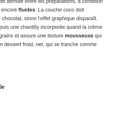
de densité entre les préparations, à condition
 encore
fluides
. La couche coco doit
 chocolat, sinon l’effet graphique disparaît.
 puis une chantilly incorporée quand la crème
 grains et assure une texture
mousseuse
qui
 un dessert froid, net, qui se tranche comme
ée