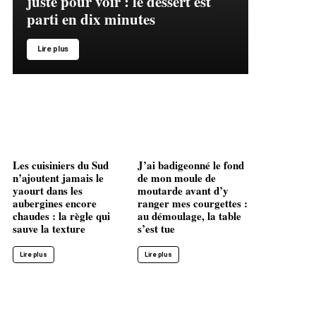
juste pour voir : le dessert est
parti en dix minutes
Lire plus
Les cuisiniers du Sud
J’ai badigeonné le fond
n’ajoutent jamais le
de mon moule de
yaourt dans les
moutarde avant d’y
aubergines encore
ranger mes courgettes :
chaudes : la règle qui
au démoulage, la table
sauve la texture
s’est tue
Lire plus
Lire plus