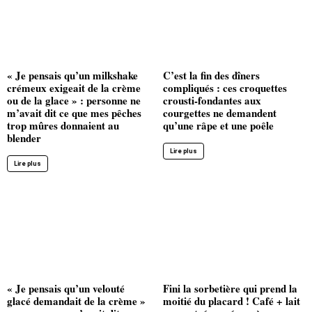
« Je pensais qu’un milkshake
C’est la fin des dîners
crémeux exigeait de la crème
compliqués : ces croquettes
ou de la glace » : personne ne
crousti-fondantes aux
m’avait dit ce que mes pêches
courgettes ne demandent
trop mûres donnaient au
qu’une râpe et une poêle
blender
Lire plus
Lire plus
« Je pensais qu’un velouté
Fini la sorbetière qui prend la
glacé demandait de la crème »
moitié du placard ! Café + lait