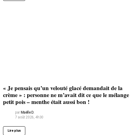
« Je pensais qu’un velouté glacé demandait de la
crème » : personne ne m’avait dit ce que le mélange
petit pois – menthe était aussi bon !
par
Maëlle D.
7 août 2026, 4h30
Lire plus