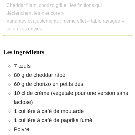
Cheddar filant, chorizo grillé : les finitions qui
déclenchent les « encore »
Variantes et ajustements : même effet « table ravagée »,
selon vos envies
Les ingrédients
7 œufs
80 g de cheddar râpé
60 g de chorizo en petits dés
10 cl de crème (végétale pour une version sans
lactose)
1 cuillère à café de moutarde
1 cuillère à café de paprika fumé
Poivre