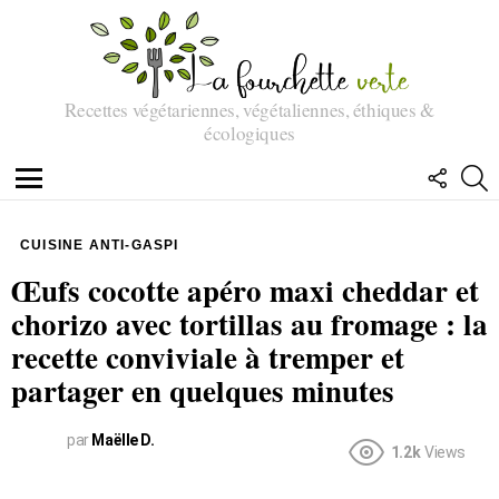
Recettes végétariennes, végétaliennes, éthiques &
écologiques
SUIVEZ
R
NOUS
Menu
CUISINE ANTI-GASPI
Œufs cocotte apéro maxi cheddar et
chorizo avec tortillas au fromage : la
recette conviviale à tremper et
partager en quelques minutes
par
Maëlle D.
1.2k
Views