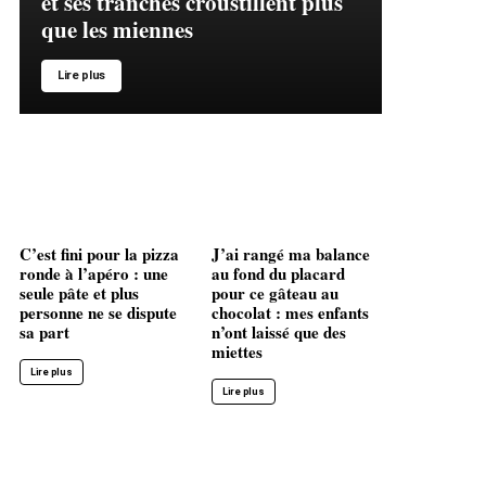
et ses tranches croustillent plus
que les miennes
Lire plus
C’est fini pour la pizza
J’ai rangé ma balance
ronde à l’apéro : une
au fond du placard
seule pâte et plus
pour ce gâteau au
personne ne se dispute
chocolat : mes enfants
sa part
n’ont laissé que des
miettes
Lire plus
Lire plus