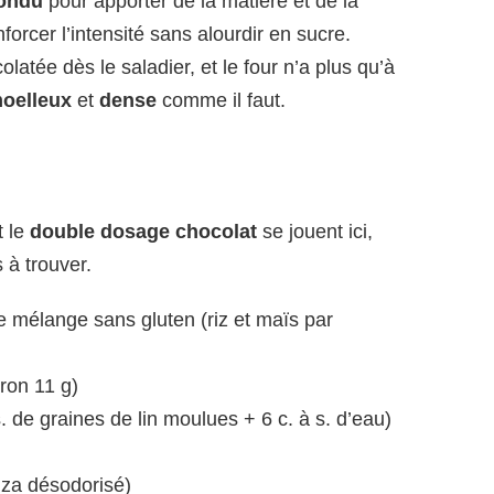
fondu
pour apporter de la matière et de la
forcer l’intensité sans alourdir en sucre.
latée dès le saladier, et le four n’a plus qu’à
oelleux
et
dense
comme il faut.
t le
double dosage chocolat
se jouent ici,
 à trouver.
e mélange sans gluten (riz et maïs par
ron 11 g)
s. de graines de lin moulues + 6 c. à s. d’eau)
olza désodorisé)