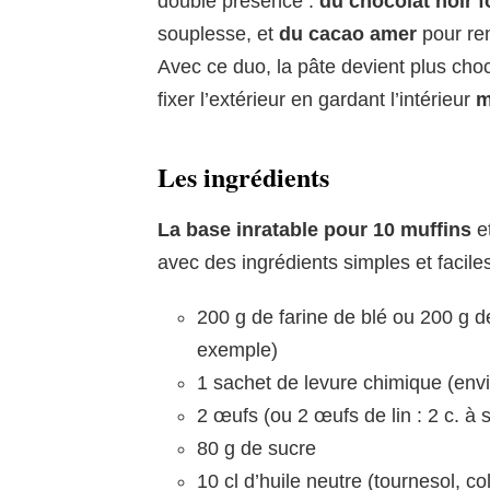
double présence :
du chocolat noir 
souplesse, et
du cacao amer
pour ren
Avec ce duo, la pâte devient plus choco
fixer l’extérieur en gardant l’intérieur
m
Les ingrédients
La base inratable pour 10 muffins
e
avec des ingrédients simples et faciles
200 g de farine de blé ou 200 g d
exemple)
1 sachet de levure chimique (envi
2 œufs (ou 2 œufs de lin : 2 c. à 
80 g de sucre
10 cl d’huile neutre (tournesol, c