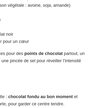
isson végétale : avoine, soja, amande)
é
at noir
ir pour un cœur
ites pour des
points de chocolat
partout, un
t une pincée de sel pour réveiller l’intensité
tte :
chocolat fondu au bon moment
et
urte, pour garder ce centre tendre.