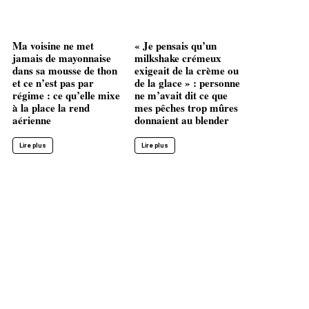
Ma voisine ne met
« Je pensais qu’un
jamais de mayonnaise
milkshake crémeux
dans sa mousse de thon
exigeait de la crème ou
et ce n’est pas par
de la glace » : personne
régime : ce qu’elle mixe
ne m’avait dit ce que
à la place la rend
mes pêches trop mûres
aérienne
donnaient au blender
Lire plus
Lire plus