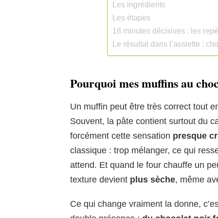
Les ingrédients
Les étapes
18 minutes décisives : les re
Le résultat dans l’assiette : c
Pourquoi mes muffins au choco
Un muffin peut être très correct tout en
Souvent, la pâte contient surtout du 
forcément cette sensation
presque c
classique : trop mélanger, ce qui resse
attend. Et quand le four chauffe un peu
texture devient
plus sèche
, même a
Ce qui change vraiment la donne, c’es