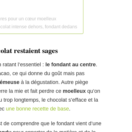
pères pour un cœur moelleux
hocolat intense dehors, fondant dedans
lat restaient sages
 ratant l’essentiel :
le fondant au centre
.
cacao, ce qui donne du goût mais pas
rémeuse
à la dégustation. Autre piège
rre la mie et fait perdre ce
moelleux
qu’on
 trop longtemps, le chocolat s’efface et la
vec
une bonne recette de base
.
t de comprendre que le fondant vient d’une