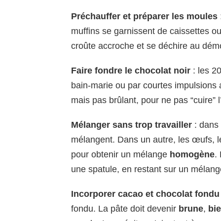
Préchauffer et préparer les moules
muffins se garnissent de caissettes ou
croûte accroche et se déchire au dém
Faire fondre le chocolat noir
: les 2
bain-marie ou par courtes impulsions a
mais pas brûlant, pour ne pas “cuire” 
Mélanger sans trop travailler
: dans 
mélangent. Dans un autre, les œufs, le s
pour obtenir un mélange
homogène
.
une spatule, en restant sur un mélan
Incorporer cacao et chocolat fondu
fondu. La pâte doit devenir
brune
,
bi