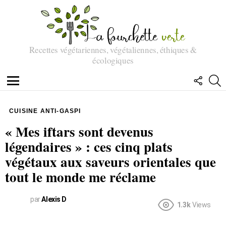
Recettes végétariennes, végétaliennes, éthiques &
écologiques
SUIVEZ
R
NOUS
Menu
CUISINE ANTI-GASPI
« Mes iftars sont devenus
légendaires » : ces cinq plats
végétaux aux saveurs orientales que
tout le monde me réclame
par
Alexis D
1.3k
Views