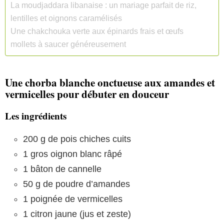
La moudjaddara libanaise : un mariage parfait de riz,
lentilles et oignons caramélisés
Une chakchouka verte aux épinards frais et œufs
mollets à saucer généreusement
Une chorba blanche onctueuse aux amandes et
vermicelles pour débuter en douceur
Les ingrédients
200 g de pois chiches cuits
1 gros oignon blanc râpé
1 bâton de cannelle
50 g de poudre d’amandes
1 poignée de vermicelles
1 citron jaune (jus et zeste)