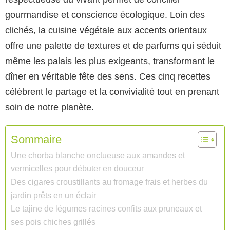
gourmandise et conscience écologique. Loin des
clichés, la cuisine végétale aux accents orientaux
offre une palette de textures et de parfums qui séduit
même les palais les plus exigeants, transformant le
dîner en véritable fête des sens. Ces cinq recettes
célèbrent le partage et la convivialité tout en prenant
soin de notre planète.
Sommaire
Une chorba blanche onctueuse aux amandes et
vermicelles pour débuter en douceur
Des cigares croustillants au fromage frais et herbes du
jardin prêts en un éclair
Le tajine de légumes racines confits aux pruneaux et
ses pois chiches grillés