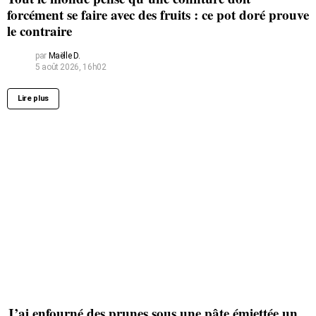
forcément se faire avec des fruits : ce pot doré prouve
le contraire
par
Maëlle D.
5 août 2026, 16h02
Lire plus
J’ai enfourné des prunes sous une pâte émiettée un