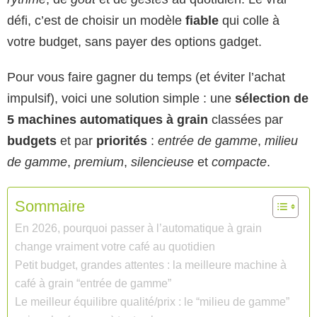
défi, c’est de choisir un modèle
fiable
qui colle à
votre budget, sans payer des options gadget.
Pour vous faire gagner du temps (et éviter l’achat
impulsif), voici une solution simple : une
sélection de
5 machines automatiques à grain
classées par
budgets
et par
priorités
:
entrée de gamme
,
milieu
de gamme
,
premium
,
silencieuse
et
compacte
.
Sommaire
En 2026, pourquoi passer à l’automatique à grain
change vraiment votre café au quotidien
Petit budget, grandes attentes : la meilleure machine à
café à grain “entrée de gamme”
Le meilleur équilibre qualité/prix : le “milieu de gamme”