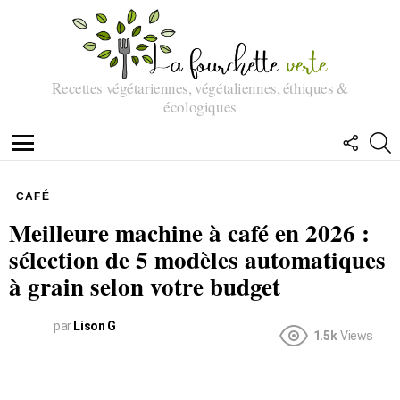
Recettes végétariennes, végétaliennes, éthiques &
écologiques
SUIVEZ
R
NOUS
Menu
CAFÉ
Meilleure machine à café en 2026 :
sélection de 5 modèles automatiques
à grain selon votre budget
par
Lison G
1.5k
Views