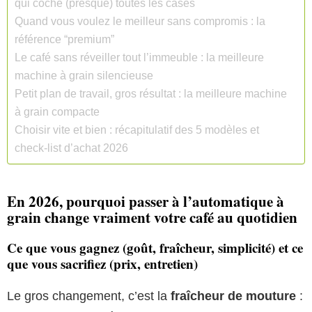
qui coche (presque) toutes les cases
Quand vous voulez le meilleur sans compromis : la
référence “premium”
Le café sans réveiller tout l’immeuble : la meilleure
machine à grain silencieuse
Petit plan de travail, gros résultat : la meilleure machine
à grain compacte
Choisir vite et bien : récapitulatif des 5 modèles et
check-list d’achat 2026
En 2026, pourquoi passer à l’automatique à
grain change vraiment votre café au quotidien
Ce que vous gagnez (goût, fraîcheur, simplicité) et ce
que vous sacrifiez (prix, entretien)
Le gros changement, c’est la
fraîcheur de mouture
: