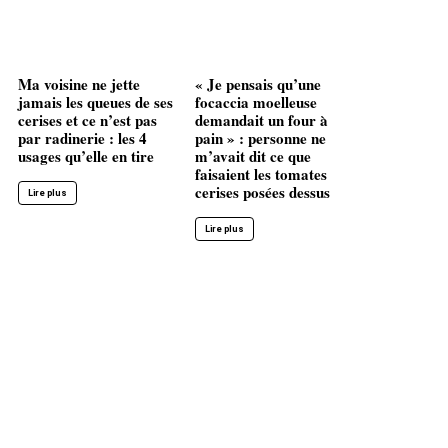
Ma voisine ne jette
« Je pensais qu’une
jamais les queues de ses
focaccia moelleuse
cerises et ce n’est pas
demandait un four à
par radinerie : les 4
pain » : personne ne
usages qu’elle en tire
m’avait dit ce que
faisaient les tomates
cerises posées dessus
Lire plus
Lire plus