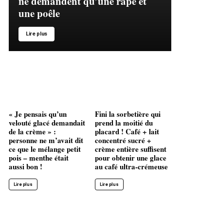
ne demandent qu’une râpe et
une poêle
Lire plus
« Je pensais qu’un
Fini la sorbetière qui
velouté glacé demandait
prend la moitié du
de la crème » :
placard ! Café + lait
personne ne m’avait dit
concentré sucré +
ce que le mélange petit
crème entière suffisent
pois – menthe était
pour obtenir une glace
aussi bon !
au café ultra-crémeuse
Lire plus
Lire plus