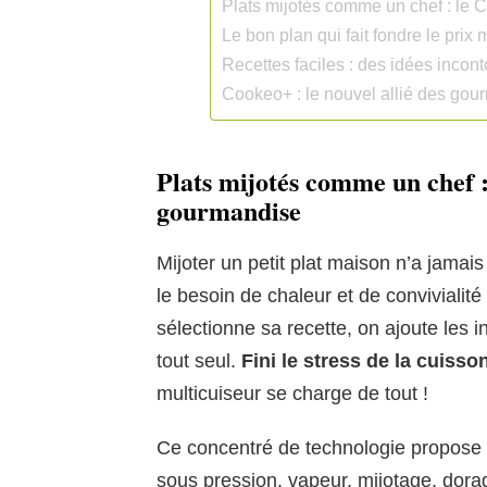
Plats mijotés comme un chef : le 
Le bon plan qui fait fondre le prix 
Recettes faciles : des idées incon
Cookeo+ : le nouvel allié des go
Plats mijotés comme un chef :
gourmandise
Mijoter un petit plat maison n’a jamais
le besoin de chaleur et de convivialité 
sélectionne sa recette, on ajoute les in
tout seul.
Fini le stress de la cuisso
multicuiseur se charge de tout !
Ce concentré de technologie propose
sous pression, vapeur, mijotage, dora