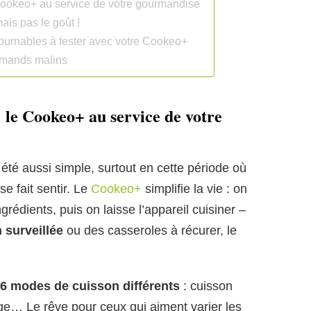
Cookeo+ au service de votre gourmandise
mais pas le goût !
tournables à tester avec votre Cookeo+
urmands malins
 le Cookeo+ au service de votre
 été aussi simple, surtout en cette période où
se fait sentir. Le
Cookeo+
simplifie la vie : on
grédients, puis on laisse l’appareil cuisiner –
n surveillée
ou des casseroles à récurer, le
6 modes de cuisson différents
: cuisson
ge… Le rêve pour ceux qui aiment varier les