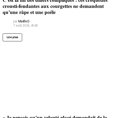
crousti-fondantes aux courgettes ne demandent
qu’une râpe et une poêle
par
Maëlle D.
7 août 2026, 4h45
Lire plus
« Je pensais qu’un velouté glacé demandait de la