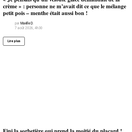
crème » : personne ne m’avait dit ce que le mélange
petit pois – menthe était aussi bon !
par
Maëlle D.
7 août 2026, 4h30
Lire plus
Fini la sorbetière qui prend la moitié du placard !