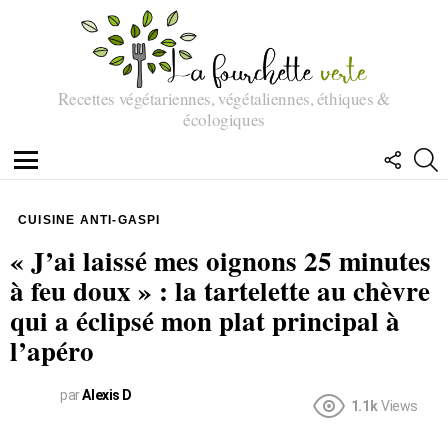
Recettes végétariennes, végétaliennes, éthiques &
écologiques
SUIVEZ
R
NOUS
Menu
CUISINE ANTI-GASPI
« J’ai laissé mes oignons 25 minutes
à feu doux » : la tartelette au chèvre
qui a éclipsé mon plat principal à
l’apéro
par
Alexis D
1.1k
Views