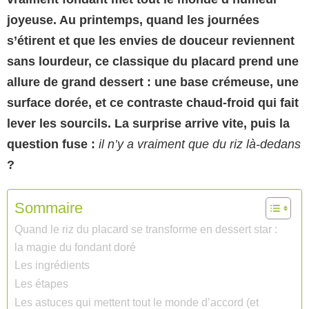
joyeuse. Au printemps, quand les journées
s’étirent et que les envies de douceur reviennent
sans lourdeur, ce classique du placard prend une
allure de grand dessert : une base crémeuse, une
surface dorée, et ce contraste chaud-froid qui fait
lever les sourcils. La surprise arrive vite, puis la
question fuse :
il n’y a vraiment que du riz là-dedans
?
Sommaire
Quand le riz du placard se transforme en dessert star :
la magie du fondant doré
Les ingrédients
Les étapes
Les astuces qui mettent tout le monde d’accord (et