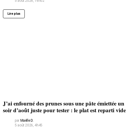
5 août 2026, 16h02
Lire plus
J’ai enfourné des prunes sous une pâte émiettée un
soir d’août juste pour tester : le plat est reparti vide
par
Maëlle D.
5 août 2026, 4h45