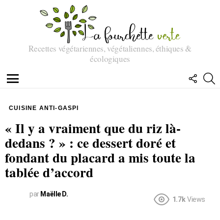
Recettes végétariennes, végétaliennes, éthiques &
écologiques
SUIVEZ
R
NOUS
Menu
CUISINE ANTI-GASPI
« Il y a vraiment que du riz là-
dedans ? » : ce dessert doré et
fondant du placard a mis toute la
tablée d’accord
par
Maëlle D.
1.7k
Views