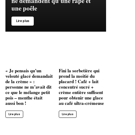
ne demandent qu’une râpe et
une poêle
Lire plus
« Je pensais qu’un
Fini la sorbetière qui
velouté glacé demandait
prend la moitié du
de la crème » :
placard ! Café + lait
personne ne m’avait dit
concentré sucré +
ce que le mélange petit
crème entière suffisent
pois – menthe était
pour obtenir une glace
aussi bon !
au café ultra-crémeuse
Lire plus
Lire plus