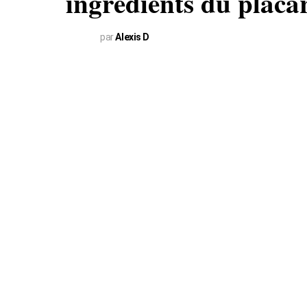
ingrédients du placa
par
Alexis D