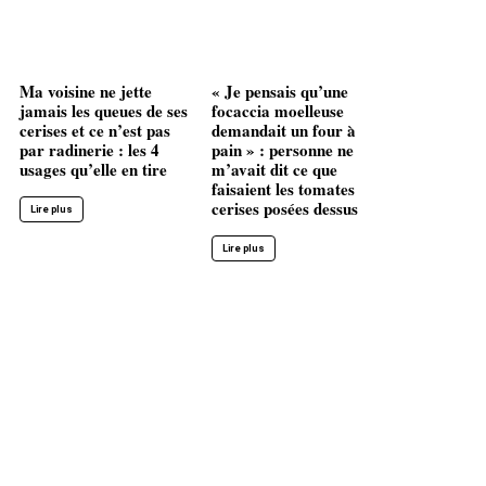
Ma voisine ne jette
« Je pensais qu’une
jamais les queues de ses
focaccia moelleuse
cerises et ce n’est pas
demandait un four à
par radinerie : les 4
pain » : personne ne
usages qu’elle en tire
m’avait dit ce que
faisaient les tomates
cerises posées dessus
Lire plus
Lire plus