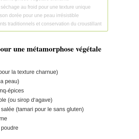
t séchage au froid pour une texture unique
sson dorée pour une peau irrésistible
s traditionnels et conservation du croustillant
s pour une métamorphose végétale
pour la texture charnue)
 la peau)
inq-épices
ble (ou sirop d’agave)
 salée (tamari pour le sans gluten)
ame
n poudre