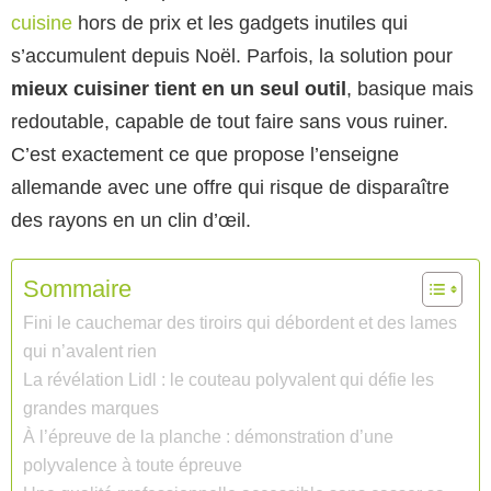
cuisine
hors de prix et les gadgets inutiles qui
s’accumulent depuis Noël. Parfois, la solution pour
mieux cuisiner tient en un seul outil
, basique mais
redoutable, capable de tout faire sans vous ruiner.
C’est exactement ce que propose l’enseigne
allemande avec une offre qui risque de disparaître
des rayons en un clin d’œil.
Sommaire
Fini le cauchemar des tiroirs qui débordent et des lames
qui n’avalent rien
La révélation Lidl : le couteau polyvalent qui défie les
grandes marques
À l’épreuve de la planche : démonstration d’une
polyvalence à toute épreuve