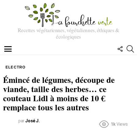
Recettes végétariennes, végétaliennes, éthiques &
écologiques
SUIVEZ
R
NOUS
Menu
ELECTRO
Émincé de légumes, découpe de
viande, taille des herbes… ce
couteau Lidl à moins de 10 €
remplace tous les autres
par
José J.
1k
Views