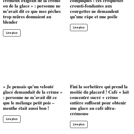
crémeux exigeait de la crème
compliqués : ces croquettes
ou de la glace » : personne ne
crousti-fondantes aux
m’avait dit ce que mes pêches
courgettes ne demandent
trop mûres donnaient au
qu’une râpe et une poêle
blender
Lire plus
Lire plus
« Je pensais qu’un velouté
Fini la sorbetière qui prend la
glacé demandait de la crème »
moitié du placard ! Café + lait
: personne ne m’avait dit ce
concentré sucré + crème
que le mélange petit pois –
entière suffisent pour obtenir
menthe était aussi bon !
une glace au café ultra-
crémeuse
Lire plus
Lire plus