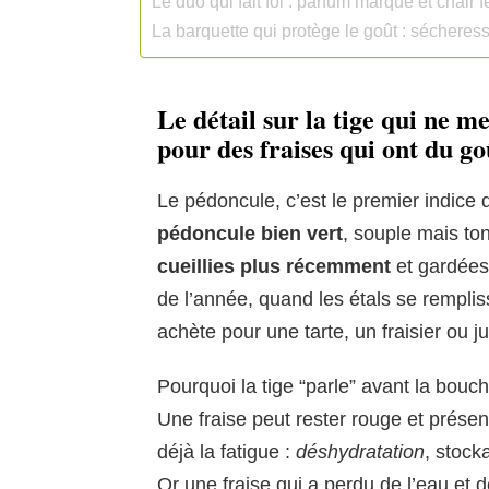
Le duo qui fait foi : parfum marqué et chair
La barquette qui protège le goût : sécheresse,
Le détail sur la tige qui ne m
pour des fraises qui ont du go
Le pédoncule, c’est le premier indice 
pédoncule bien vert
, souple mais to
cueillies plus récemment
et gardées
de l’année, quand les étals se remplissen
achète pour une tarte, un fraisier ou 
Pourquoi la tige “parle” avant la bouch
Une fraise peut rester rouge et présen
déjà la fatigue :
déshydratation
, stock
Or une fraise qui a perdu de l’eau et