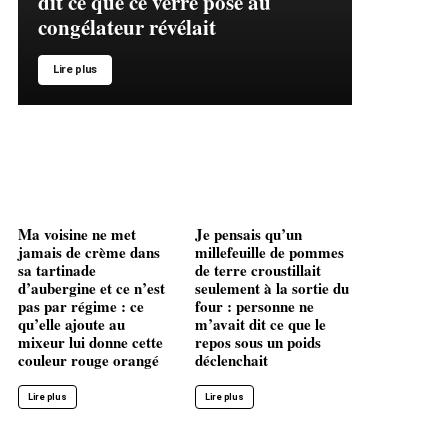
dit ce que ce verre posé au
congélateur révélait
Lire plus
Ma voisine ne met
Je pensais qu’un
jamais de crème dans
millefeuille de pommes
sa tartinade
de terre croustillait
d’aubergine et ce n’est
seulement à la sortie du
pas par régime : ce
four : personne ne
qu’elle ajoute au
m’avait dit ce que le
mixeur lui donne cette
repos sous un poids
couleur rouge orangé
déclenchait
Lire plus
Lire plus