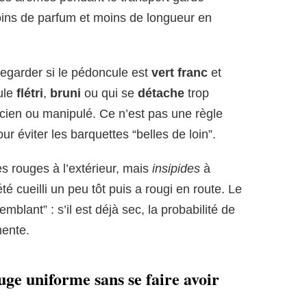
oins de parfum et moins de longueur en
regarder si le pédoncule est
vert franc
et
ule
flétri
,
bruni
ou qui se
détache
trop
ncien ou manipulé. Ce n’est pas une règle
our éviter les barquettes “belles de loin”.
ès rouges à l’extérieur, mais
insipides
à
 été cueilli un peu tôt puis a rougi en route. Le
emblant” : s’il est déjà sec, la probabilité de
mente.
uge uniforme sans se faire avoir