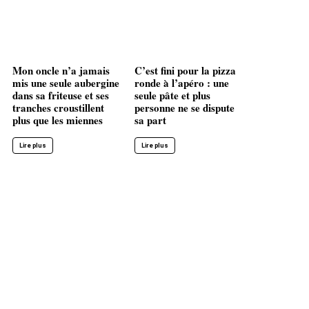
Mon oncle n’a jamais
C’est fini pour la pizza
mis une seule aubergine
ronde à l’apéro : une
dans sa friteuse et ses
seule pâte et plus
tranches croustillent
personne ne se dispute
plus que les miennes
sa part
Lire plus
Lire plus