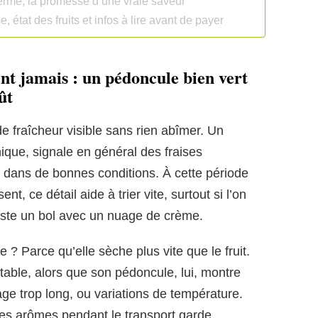
 ferme, la promesse d’une vraie saveur
 état des fruits et infos à lire avant de payer
ent jamais : un pédoncule bien vert
ût
de fraîcheur visible sans rien abîmer. Un
nique, signale en général des fraises
 dans de bonnes conditions. À cette période
t, ce détail aide à trier vite, surtout si l’on
juste un bol avec un nuage de crème.
e ? Parce qu’elle sèche plus vite que le fruit.
table, alors que son pédoncule, lui, montre
age trop long, ou variations de température.
 des arômes pendant le transport garde