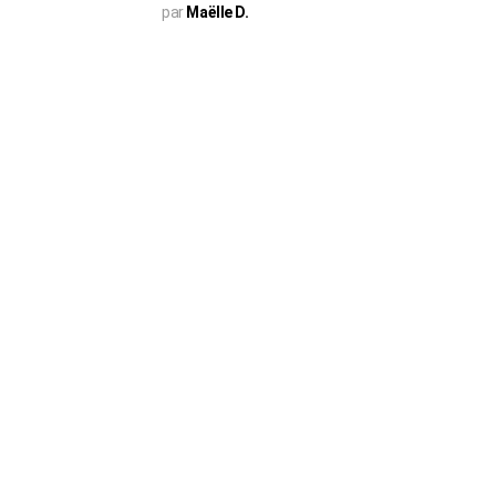
par
Maëlle D.