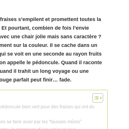
 fraises s’empilent et promettent toutes la
 Et pourtant, combien de fois l’envie
vec une chair jolie mais sans caractère ?
ment sur la couleur. Il se cache dans un
qui se voit en une seconde au rayon fruits
u’on appelle le pédoncule. Quand il raconte
 quand il trahit un long voyage ou une
ouge parfait peut finir… fade.
 pédoncule bien vert pour des fraises qui ont du
ans se faire avoir par les “fausses mûres”