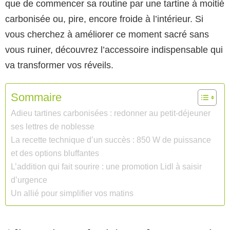
que de commencer sa routine par une tartine à moitié
carbonisée ou, pire, encore froide à l’intérieur. Si
vous cherchez à améliorer ce moment sacré sans
vous ruiner, découvrez l’accessoire indispensable qui
va transformer vos réveils.
Sommaire
Adieu tartines carbonisées : redonner au petit-déjeuner
ses lettres de noblesse
La recette technique d’un succès : 850 W de puissance
et des options bluffantes
L’addition qui fait sourire : une promotion Lidl à saisir
d’urgence
Un allié pour simplifier vos matins