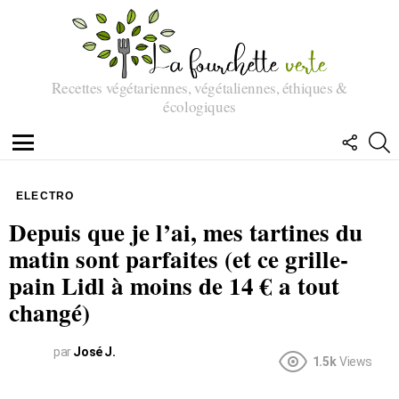
Recettes végétariennes, végétaliennes, éthiques &
écologiques
SUIVEZ
R
NOUS
Menu
ELECTRO
Depuis que je l’ai, mes tartines du
matin sont parfaites (et ce grille-
pain Lidl à moins de 14 € a tout
changé)
par
José J.
1.5k
Views