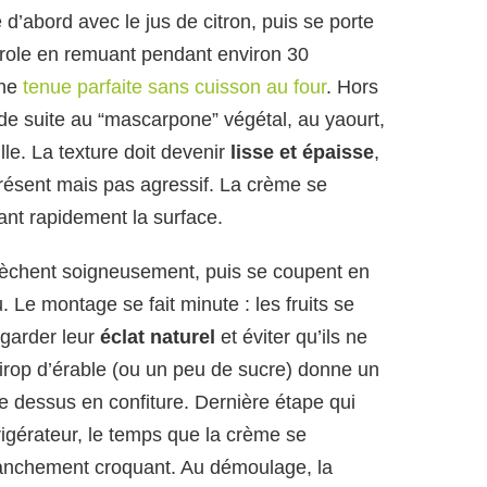
d’abord avec le jus de citron, puis se porte
role en remuant pendant environ 30
une
tenue parfaite sans cuisson au four
. Hors
t de suite au “mascarpone” végétal, au yaourt,
lle. La texture doit devenir
lisse et épaisse
,
résent mais pas agressif. La crème se
sant rapidement la surface.
 sèchent soigneusement, puis se coupent en
. Le montage se fait minute : les fruits se
 garder leur
éclat naturel
et éviter qu’ils ne
 sirop d’érable (ou un peu de sucre) donne un
e dessus en confiture. Dernière étape qui
rigérateur, le temps que la crème se
franchement croquant. Au démoulage, la