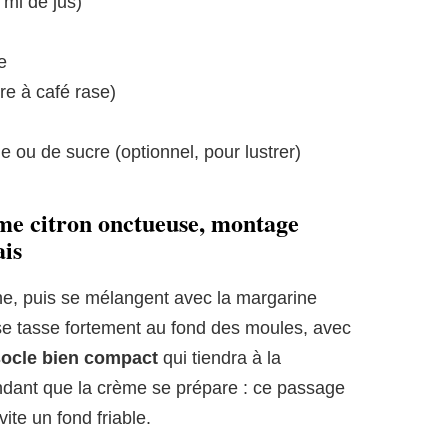
 ml de jus)
e
ère à café rase)
le ou de sucre (optionnel, pour lustrer)
ème citron onctueuse, montage
ais
ine, puis se mélangent avec la margarine
 se tasse fortement au fond des moules, avec
socle bien compact
qui tiendra à la
endant que la crème se prépare : ce passage
vite un fond friable.