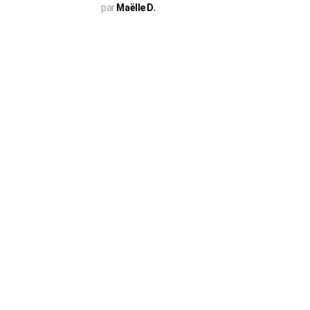
par
Maëlle D.