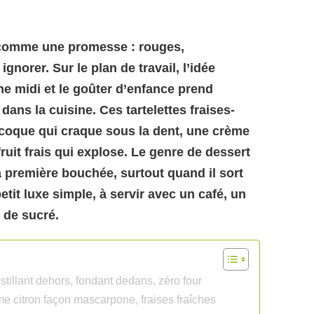
le comme une promesse : rouges,
gnorer. Sur le plan de travail, l’idée
he midi et le goûter d’enfance prend
dans la cuisine. Ces tartelettes fraises-
e coque qui craque sous la dent, une crème
fruit frais qui explose. Le genre de dessert
 première bouchée, surtout quand il sort
petit luxe simple, à servir avec un café, un
 de sucré.
ustillant dehors, fondant dedans, zéro four
ème citron façon mascarpone, fraises fraîches