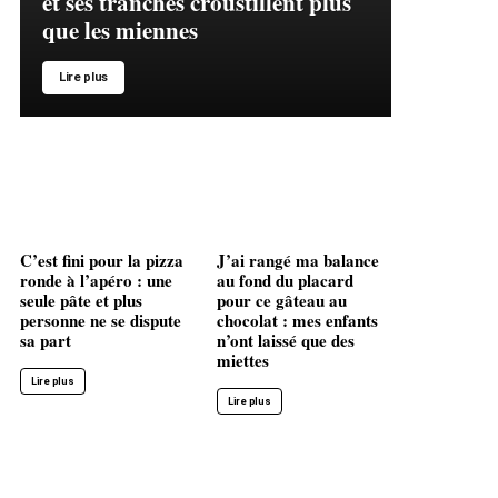
et ses tranches croustillent plus
que les miennes
Lire plus
C’est fini pour la pizza
J’ai rangé ma balance
ronde à l’apéro : une
au fond du placard
seule pâte et plus
pour ce gâteau au
personne ne se dispute
chocolat : mes enfants
sa part
n’ont laissé que des
miettes
Lire plus
Lire plus