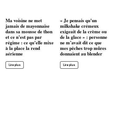
Ma voisine ne met
« Je pensais qu’un
jamais de mayonnaise
milkshake crémeux
dans sa mousse de thon
exigeait de la crème ou
et ce n’est pas par
de la glace » : personne
régime : ce qu’elle mixe
ne m’avait dit ce que
à la place la rend
mes pêches trop mûres
aérienne
donnaient au blender
Lire plus
Lire plus