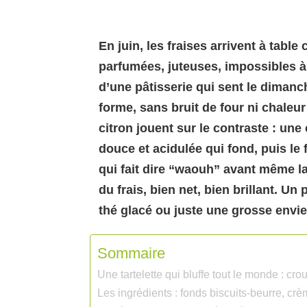
En juin, les fraises arrivent à tab
parfumées, juteuses, impossibles à i
d’une pâtisserie qui sent le dimanc
forme, sans bruit de four ni chaleur 
citron jouent sur le contraste : un
douce et acidulée qui fond, puis le 
qui fait dire “waouh” avant même la
du frais, bien net, bien brillant. Un 
thé glacé ou juste une grosse envie
Sommaire
Une tartelette qui bluffe tout le monde : cro
Les ingrédients : fonds biscuits-beurre, cr