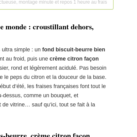
ctueuse, montage minute et repos 1 heure au frais
 le monde : croustillant dehors,
 ultra simple : un
fond biscuit-beurre bien
t au froid, puis une
crème citron façon
sier, rond et légèrement acidulé. Pas besoin
e le peps du citron et la douceur de la base.
but d’été, les fraises françaises font tout le
 au-dessus, comme un bouquet, et
de vitrine… sauf qu’ici, tout se fait à la
its-beurre, crème citron façon